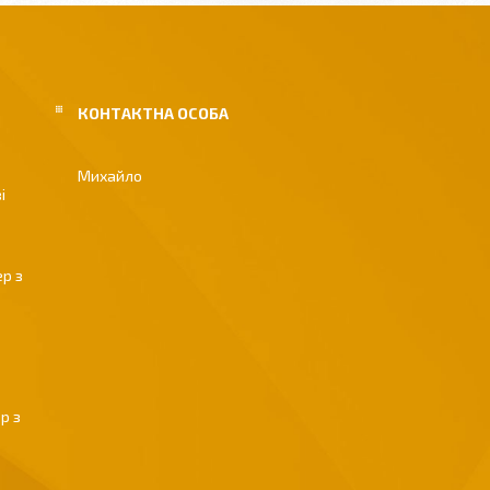
Михайло
і
р з
р з