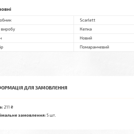
новні
обник
Scarlett
 виробу
Кепка
н
Новий
ір
Помаранчевий
ФОРМАЦІЯ ДЛЯ ЗАМОВЛЕННЯ
а:
211 ₴
імальне замовлення:
5 шт.