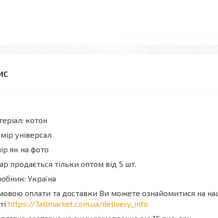
еріал: котон
мір універсал
ір як на фото
ар продається тільки оптом від 5 шт.
обник: Україна
мовою оплати та доставки Ви можете ознайомитися на н
ті
https://7allmarket.com.ua/delivery_info