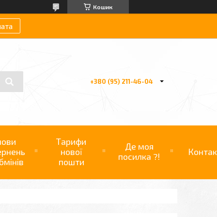
Кошик
лата
+380 (95) 211-46-04
мови
Тарифи
Де моя
ернень
нової
Контак
посилка ?!
бмінів
пошти