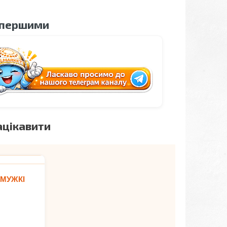
 першими
ацікавити
 МУЖКІ