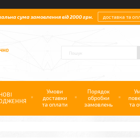
мальна сума замовлення від 2000 грн.
доставка та оп
АЧНО
Умови
Порядок
У
НОВІ
доставки
обробки
пов
ОДЖЕННЯ
та оплати
замовлень
та о