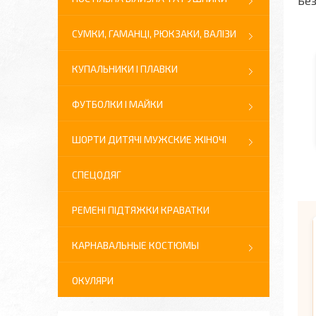
Без
СУМКИ, ГАМАНЦІ, РЮКЗАКИ, ВАЛІЗИ
КУПАЛЬНИКИ І ПЛАВКИ
ФУТБОЛКИ І МАЙКИ
ШОРТИ ДИТЯЧІ МУЖСКИЕ ЖІНОЧІ
СПЕЦОДЯГ
РЕМЕНІ ПІДТЯЖКИ КРАВАТКИ
КАРНАВАЛЬНЫЕ КОСТЮМЫ
ОКУЛЯРИ