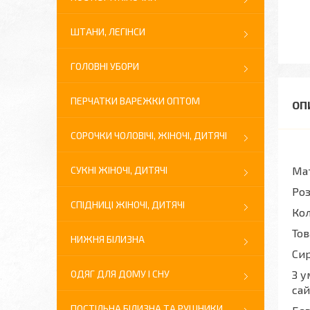
ШТАНИ, ЛЕГІНСИ
ГОЛОВНІ УБОРИ
ПЕРЧАТКИ ВАРЕЖКИ ОПТОМ
СОРОЧКИ ЧОЛОВІЧІ, ЖІНОЧІ, ДИТЯЧІ
СУКНІ ЖІНОЧІ, ДИТЯЧІ
Мат
Роз
СПІДНИЦІ ЖІНОЧІ, ДИТЯЧІ
Кол
Тов
НИЖНЯ БІЛИЗНА
Сир
ОДЯГ ДЛЯ ДОМУ І СНУ
З у
сай
ПОСТІЛЬНА БІЛИЗНА ТА РУШНИКИ