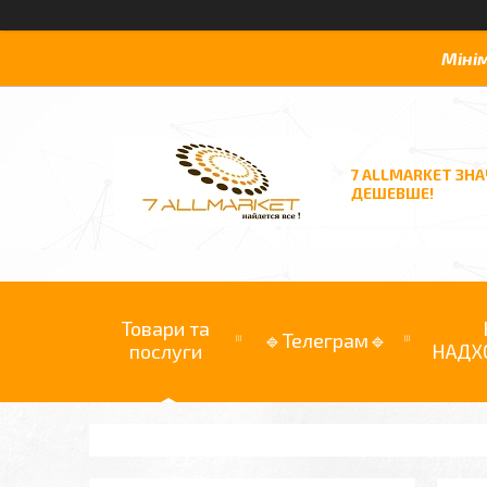
Міні
7 ALLMARKET ЗН
ДЕШЕВШЕ!
Товари та
🔹Телеграм🔹
послуги
НАДХ