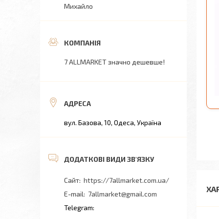
Михайло
7 ALLMARKET значно дешевше!
вул. Базова, 10, Одеса, Україна
https://7allmarket.com.ua/
ХА
7allmarket@gmail.com