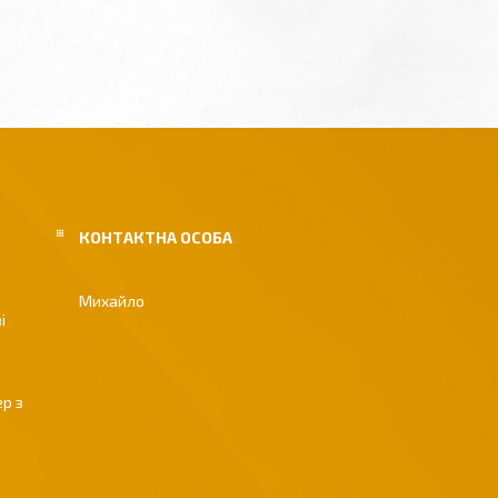
Михайло
і
р з