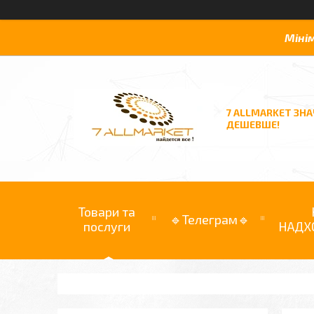
Міні
7 ALLMARKET ЗН
ДЕШЕВШЕ!
Товари та
🔹Телеграм🔹
послуги
НАДХ