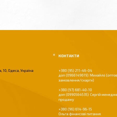
, 10, Одеса, Україна
+380 (95) 211-46-04
0966149619
Михайло (оптов
замовлення/скарги)
+380 (97) 681-40-10
0990564535
Сергій менедже
продажу
+380 (96) 614-96-15
Ольга фінансові питання