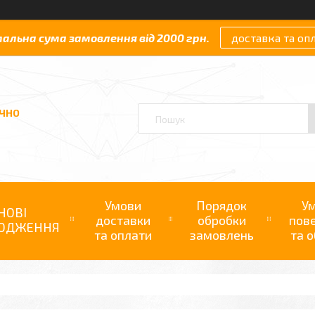
мальна сума замовлення від 2000 грн.
доставка та оп
АЧНО
Умови
Порядок
У
НОВІ
доставки
обробки
пов
ОДЖЕННЯ
та оплати
замовлень
та о