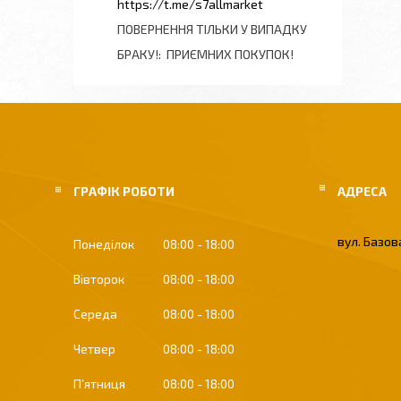
https://t.me/s7allmarket
ПОВЕРНЕННЯ ТІЛЬКИ У ВИПАДКУ
БРАКУ!
ПРИЄМНИХ ПОКУПОК!
ГРАФІК РОБОТИ
вул. Базова
Понеділок
08:00
18:00
Вівторок
08:00
18:00
Середа
08:00
18:00
Четвер
08:00
18:00
Пʼятниця
08:00
18:00