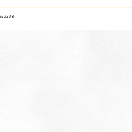
а:
328 ₴