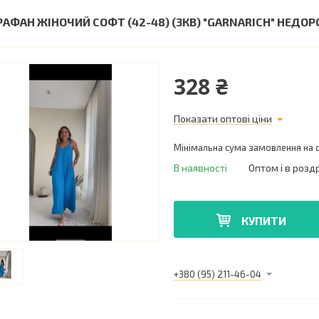
РАФАН ЖІНОЧИЙ СОФТ (42-48) (3КВ) "GARNARICH" НЕДО
328 ₴
Показати оптові ціни
Мінімальна сума замовлення на с
В наявності
Оптом і в розд
КУПИТИ
+380 (95) 211-46-04