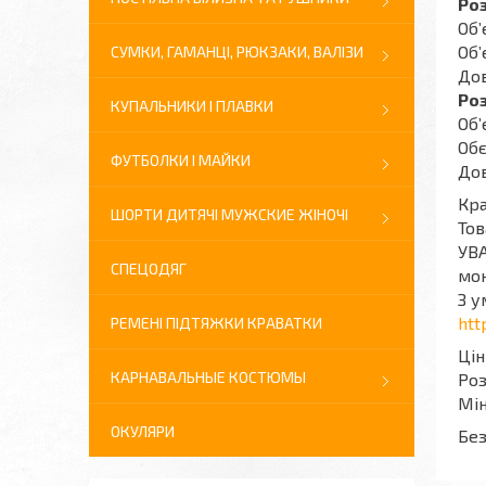
Роз
Обʼ
Обʼ
СУМКИ, ГАМАНЦІ, РЮКЗАКИ, ВАЛІЗИ
Дов
Ро
КУПАЛЬНИКИ І ПЛАВКИ
Обʼ
Обє
ФУТБОЛКИ І МАЙКИ
Дов
Кра
ШОРТИ ДИТЯЧІ МУЖСКИЕ ЖІНОЧІ
Тов
УВА
СПЕЦОДЯГ
мон
З у
htt
РЕМЕНІ ПІДТЯЖКИ КРАВАТКИ
Цін
КАРНАВАЛЬНЫЕ КОСТЮМЫ
Роз
Мін
ОКУЛЯРИ
Без