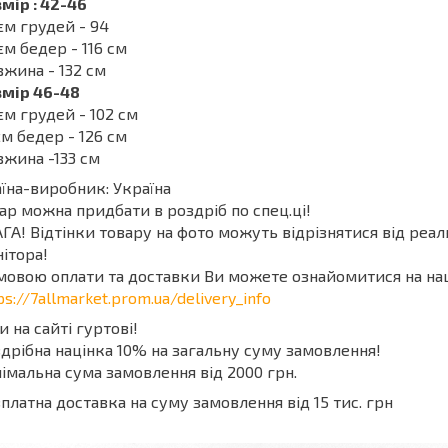
мір : 42-46
єм грудей - 94
єм бедер - 116 см
жина - 132 см
змір 46-48
єм грудей - 102 см
м бедер - 126 см
жина -133 см
їна-виробник: Україна
ар можна придбати в роздріб по спец.ці!
ГА! Відтінки товару на фото можуть відрізнятися від реа
ітора!
мовою оплати та доставки Ви можете ознайомитися на на
ps://7allmarket.prom.ua/delivery_info
и на сайті гуртові!
дрібна націнка 10% на загальну суму замовлення!
імальна сума замовлення від 2000 грн.
платна доставка на суму замовлення від 15 тис. грн