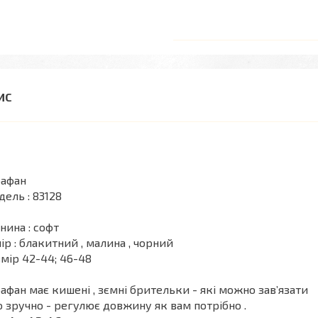
рафан
ель : 83128
нина : софт
ір : блакитний , малина , чорний
мір 42-44; 46-48
афан має кишені , зємні брительки - які можно завʼязати
о зручно - регулює довжину як вам потрібно .