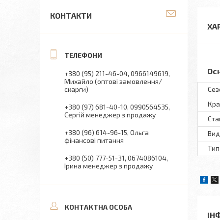
КОНТАКТИ
ХА
Ос
+380 (95) 211-46-04
0966149619
Михайло (оптові замовлення/
скарги)
Сез
Кра
+380 (97) 681-40-10
0990564535
Сергій менеджер з продажу
Ста
+380 (96) 614-96-15
Ольга
Вид
фінансові питання
Тип
+380 (50) 777-51-31
0674086104
Ірина менеджер з продажу
ІН