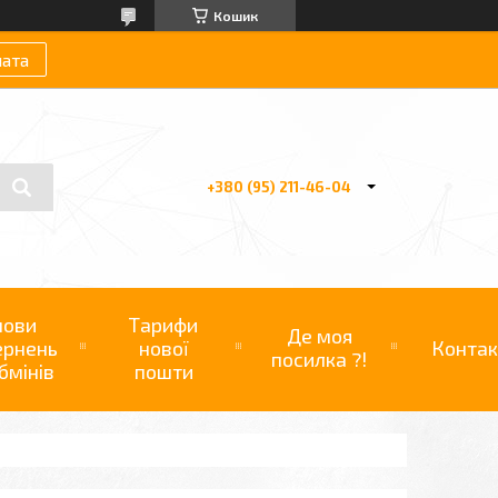
Кошик
лата
+380 (95) 211-46-04
мови
Тарифи
Де моя
ернень
нової
Контак
посилка ?!
бмінів
пошти