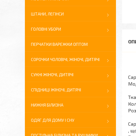
ШТАНИ, ЛЕГІНСИ
ГОЛОВНІ УБОРИ
ПЕРЧАТКИ ВАРЕЖКИ ОПТОМ
СОРОЧКИ ЧОЛОВІЧІ, ЖІНОЧІ, ДИТЯЧІ
СУКНІ ЖІНОЧІ, ДИТЯЧІ
Са
Мод
СПІДНИЦІ ЖІНОЧІ, ДИТЯЧІ
Тка
Кол
НИЖНЯ БІЛИЗНА
Роз
ОДЯГ ДЛЯ ДОМУ І СНУ
Сар
, щ
ПОСТІЛЬНА БІЛИЗНА ТА РУШНИКИ