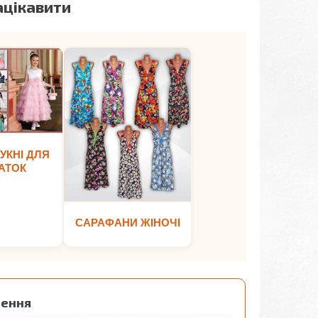
ацікавити
УКНІ ДЛЯ
АТОК
САРАФАНИ ЖІНОЧІ
лення