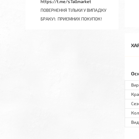
https://t.me/s7allmarket
ПОВЕРНЕННЯ ТІЛЬКИ У ВИПАДКУ
БРАКУ!
ПРИЄМНИХ ПОКУПОК!
ХА
Ос
Вир
Кра
Сез
Кол
Вид