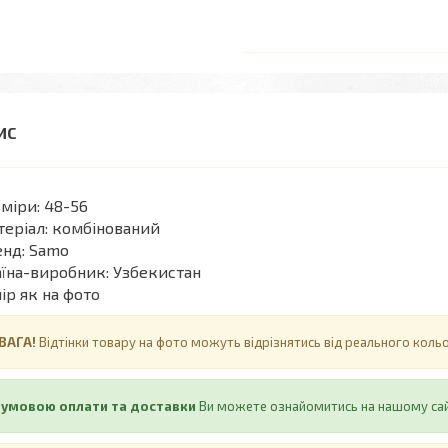
міри: 48-56
еріал: комбінований
нд: Samo
їна-виробник: Узбекистан
ір як на фото
ВАГА!
Відтінки товару на фото можуть відрізнятись від реального кол
 умовою оплати та доставки
Ви можете ознайомитись на нашому са