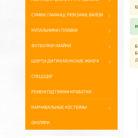
Ц
СУМКИ, ГАМАНЦІ, РЮКЗАКИ, ВАЛІЗИ
М
КУПАЛЬНИКИ І ПЛАВКИ
ФУТБОЛКИ І МАЙКИ
Б
Б
Д
ШОРТИ ДИТЯЧІ МУЖСКИЕ ЖІНОЧІ
СПЕЦОДЯГ
РЕМЕНІ ПІДТЯЖКИ КРАВАТКИ
КАРНАВАЛЬНЫЕ КОСТЮМЫ
ОКУЛЯРИ