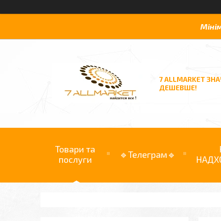
Міні
7 ALLMARKET ЗН
ДЕШЕВШЕ!
Товари та
🔹Телеграм🔹
послуги
НАДХ