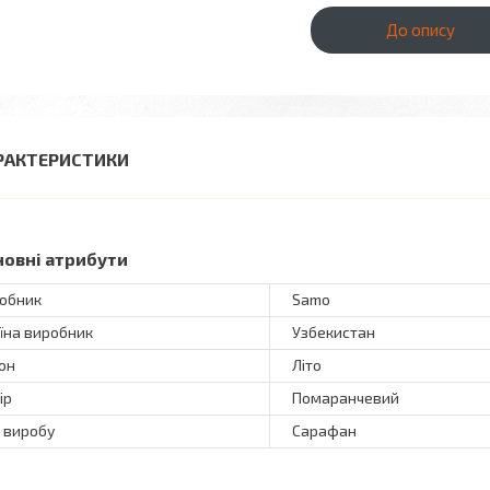
До опису
РАКТЕРИСТИКИ
новні атрибути
обник
Samo
їна виробник
Узбекистан
он
Літо
ір
Помаранчевий
 виробу
Сарафан