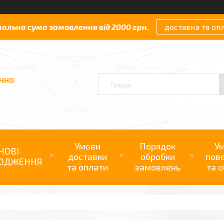
мальна сума замовлення від 2000 грн.
доставка та оп
АЧНО
Умови
Порядок
У
НОВІ
доставки
обробки
пов
ОДЖЕННЯ
та оплати
замовлень
та о