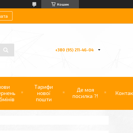
Кошик
лата
+380 (95) 211-46-04
мови
Тарифи
Де моя
ернень
нової
Контак
посилка ?!
бмінів
пошти