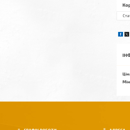
Ко
Ста
ІН
Цін
Мін