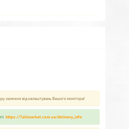
ьору залежно від налаштувань Вашого монітора!
йті
https://7allmarket.com.ua/delivery_info