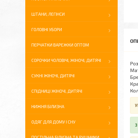
ШТАНИ, ЛЕГІНСИ
ГОЛОВНІ УБОРИ
ПЕРЧАТКИ ВАРЕЖКИ ОПТОМ
СОРОЧКИ ЧОЛОВІЧІ, ЖІНОЧІ, ДИТЯЧІ
Роз
Мат
СУКНІ ЖІНОЧІ, ДИТЯЧІ
Бре
Кра
Кол
СПІДНИЦІ ЖІНОЧІ, ДИТЯЧІ
У
НИЖНЯ БІЛИЗНА
ОДЯГ ДЛЯ ДОМУ І СНУ
З
ПОСТІЛЬНА БІЛИЗНА ТА РУШНИКИ