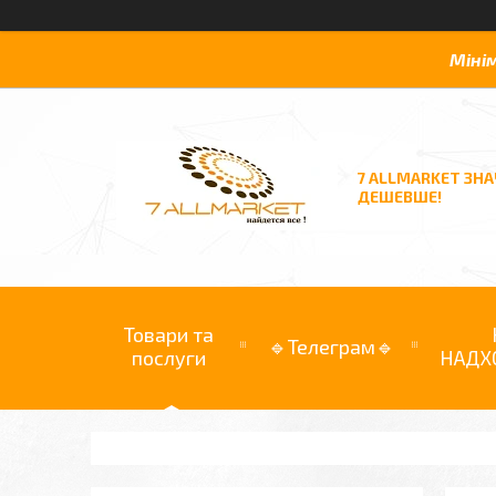
Міні
7 ALLMARKET ЗН
ДЕШЕВШЕ!
Товари та
🔹Телеграм🔹
послуги
НАДХ