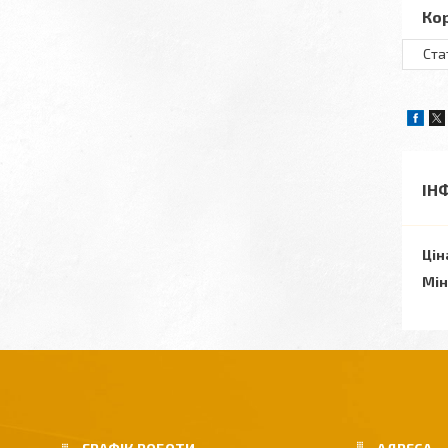
Ко
Ста
ІН
Цін
Мін