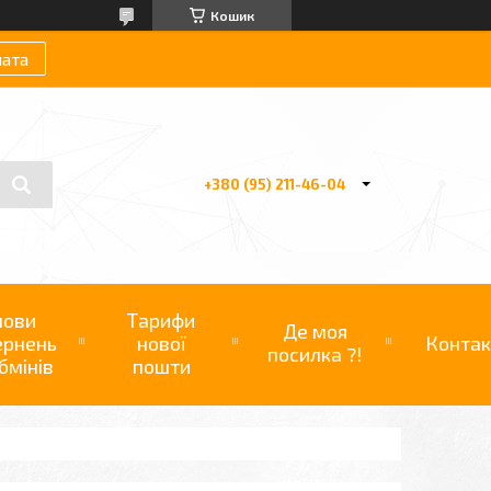
Кошик
лата
+380 (95) 211-46-04
мови
Тарифи
Де моя
ернень
нової
Контак
посилка ?!
бмінів
пошти