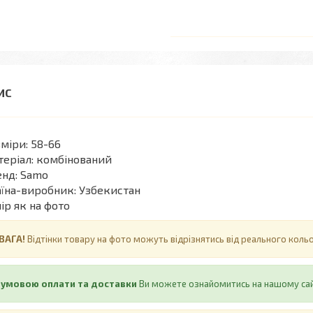
міри: 58-66
еріал: комбінований
нд: Samo
їна-виробник: Узбекистан
ір як на фото
ВАГА!
Відтінки товару на фото можуть відрізнятись від реального кол
 умовою оплати та доставки
Ви можете ознайомитись на нашому са