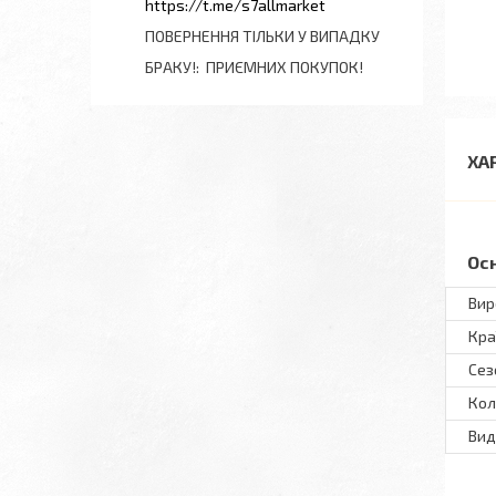
https://t.me/s7allmarket
ПОВЕРНЕННЯ ТІЛЬКИ У ВИПАДКУ
БРАКУ!
ПРИЄМНИХ ПОКУПОК!
ХА
Ос
Вир
Кра
Сез
Кол
Вид