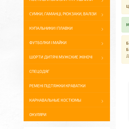
Ц
СУМКИ, ГАМАНЦІ, РЮКЗАКИ, ВАЛІЗИ
М
КУПАЛЬНИКИ І ПЛАВКИ
ФУТБОЛКИ І МАЙКИ
Б
Б
Д
ШОРТИ ДИТЯЧІ МУЖСКИЕ ЖІНОЧІ
СПЕЦОДЯГ
РЕМЕНІ ПІДТЯЖКИ КРАВАТКИ
КАРНАВАЛЬНЫЕ КОСТЮМЫ
ОКУЛЯРИ