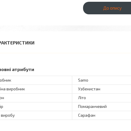
До опису
РАКТЕРИСТИКИ
новні атрибути
обник
Samo
їна виробник
Узбекистан
он
Літо
ір
Помаранчевий
 виробу
Сарафан