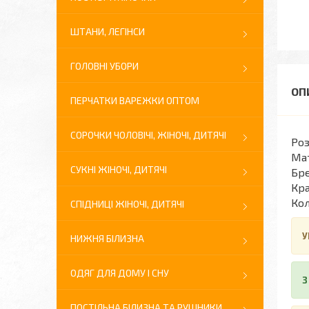
ШТАНИ, ЛЕГІНСИ
ГОЛОВНІ УБОРИ
ПЕРЧАТКИ ВАРЕЖКИ ОПТОМ
СОРОЧКИ ЧОЛОВІЧІ, ЖІНОЧІ, ДИТЯЧІ
Роз
Мат
СУКНІ ЖІНОЧІ, ДИТЯЧІ
Бре
Кра
Кол
СПІДНИЦІ ЖІНОЧІ, ДИТЯЧІ
У
НИЖНЯ БІЛИЗНА
ОДЯГ ДЛЯ ДОМУ І СНУ
З
ПОСТІЛЬНА БІЛИЗНА ТА РУШНИКИ