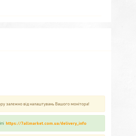
ьору залежно від налаштувань Вашого монітора!
йті
https://7allmarket.com.ua/delivery_info