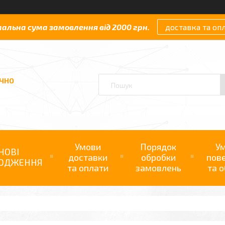
мальна сума замовлення від 2000 грн.
доставка та оп
АЧНО
Умови
Порядок
У
НОВІ
доставки
обробки
пов
ОДЖЕННЯ
та оплати
замовлень
та о