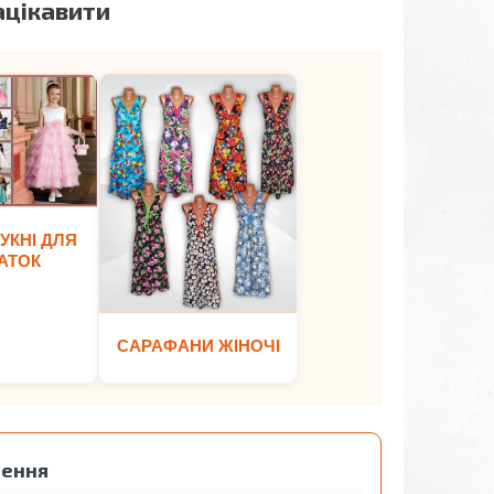
ацікавити
УКНІ ДЛЯ
АТОК
САРАФАНИ ЖІНОЧІ
лення