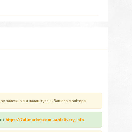
ьору залежно від налаштувань Вашого монітора!
йті
https://7allmarket.com.ua/delivery_info