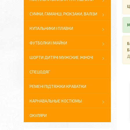
Ц
СУМКИ, ГАМАНЦІ, РЮКЗАКИ, ВАЛІЗИ
М
КУПАЛЬНИКИ І ПЛАВКИ
ФУТБОЛКИ І МАЙКИ
Б
Б
Д
ШОРТИ ДИТЯЧІ МУЖСКИЕ ЖІНОЧІ
СПЕЦОДЯГ
РЕМЕНІ ПІДТЯЖКИ КРАВАТКИ
КАРНАВАЛЬНЫЕ КОСТЮМЫ
ОКУЛЯРИ