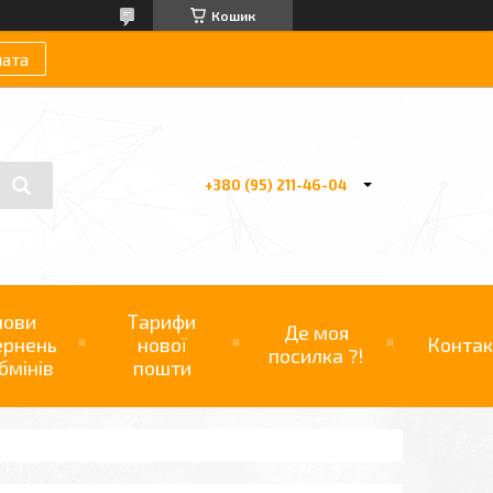
Кошик
лата
+380 (95) 211-46-04
мови
Тарифи
Де моя
ернень
нової
Контак
посилка ?!
бмінів
пошти