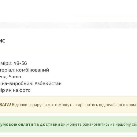
міри: 48-56
еріал: комбінований
нд: Samo
їна-виробник: Узбекистан
ір як на фото
ВАГА!
Відтінки товару на фото можуть відрізнятись від реального кол
 умовою оплати та доставки
Ви можете ознайомитись на нашому са