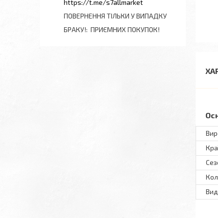
https://t.me/s7allmarket
ПОВЕРНЕННЯ ТІЛЬКИ У ВИПАДКУ
БРАКУ!
ПРИЄМНИХ ПОКУПОК!
ХА
Ос
Вир
Кра
Сез
Кол
Вид