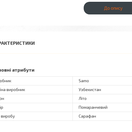
До опису
РАКТЕРИСТИКИ
новні атрибути
обник
Samo
їна виробник
Узбекистан
он
Літо
ір
Помаранчевий
 виробу
Сарафан