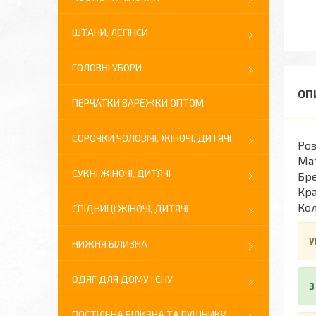
ШТАНИ, ЛЕГІНСИ
ГОЛОВНІ УБОРИ
ПЕРЧАТКИ ВАРЕЖКИ ОПТОМ
СОРОЧКИ ЧОЛОВІЧІ, ЖІНОЧІ, ДИТЯЧІ
Роз
Мат
СУКНІ ЖІНОЧІ, ДИТЯЧІ
Бре
Кра
Кол
СПІДНИЦІ ЖІНОЧІ, ДИТЯЧІ
У
НИЖНЯ БІЛИЗНА
ОДЯГ ДЛЯ ДОМУ І СНУ
З
ПОСТІЛЬНА БІЛИЗНА ТА РУШНИКИ