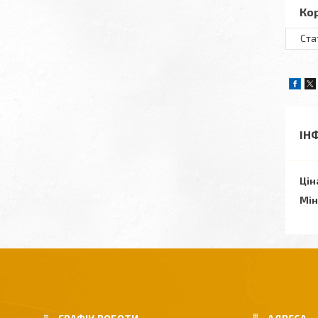
Ко
Ста
ІН
Цін
Мін