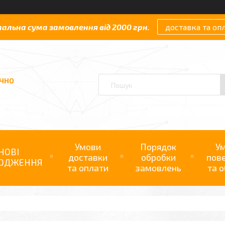
мальна сума замовлення від 2000 грн.
доставка та оп
АЧНО
Умови
Порядок
У
НОВІ
доставки
обробки
пов
ОДЖЕННЯ
та оплати
замовлень
та о