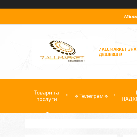
Міні
7 ALLMARKET ЗН
ДЕШЕВШЕ!
Товари та
🔹Телеграм🔹
послуги
НАДХ