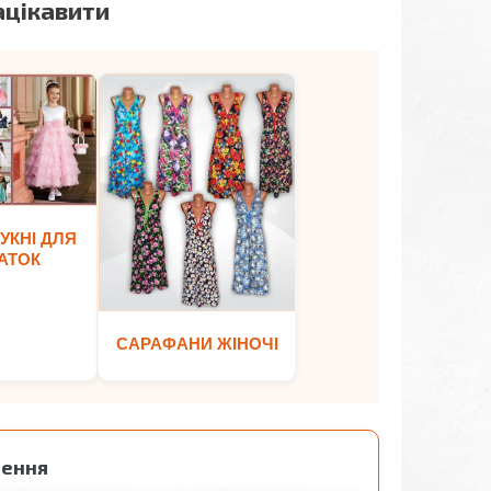
ацікавити
УКНІ ДЛЯ
АТОК
САРАФАНИ ЖІНОЧІ
лення