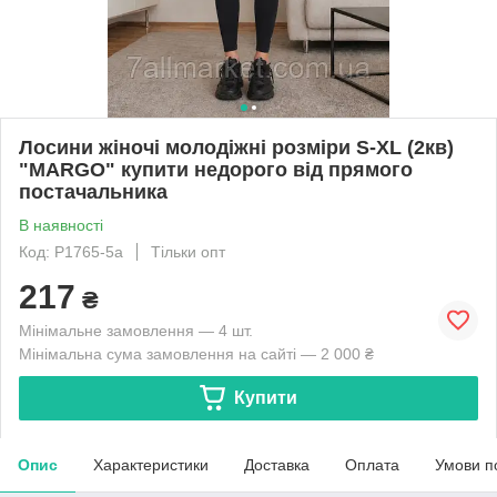
Лосини жіночі молодіжні розміри S-XL (2кв)
"MARGO" купити недорого від прямого
постачальника
В наявності
Код: P1765-5a
Тільки опт
217
₴
Мінімальне замовлення — 4 шт.
Мінімальна сума замовлення на сайті — 2 000 ₴
Купити
Опис
Характеристики
Доставка
Оплата
Умови п