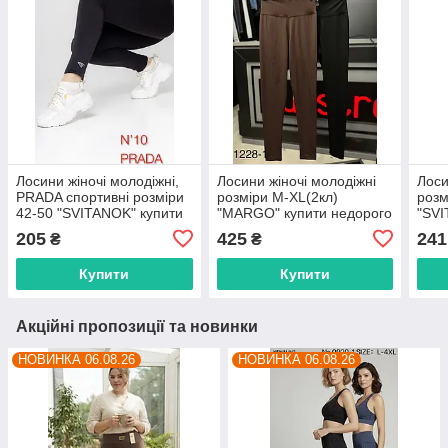
Лосини жіночі молодіжні,
Лосини жіночі молодіжні
Лоси
PRADA спортивні розміри
розміри M-XL(2кл)
розм
42-50 "SVITANOK" купити
"MARGO" купити недорого
"SVI
недорого від прямого
від прямого
недо
205
425
241
₴
₴
постачальника
постачальника
пост
Купити
Купити
Акційні пропозиції та новинки
НОВИНКА 06.08.26
НОВИНКА 06.08.26