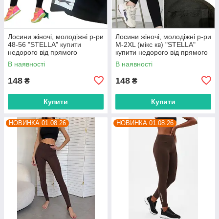
Лосини жіночі, молодіжні р-ри
Лосини жіночі, молодіжні р-ри
48-56 "STELLA" купити
M-2XL (мікс кв) "STELLA"
недорого від прямого
купити недорого від прямого
постачальника
постачальника
В наявності
В наявності
148
148
₴
₴
Купити
Купити
НОВИНКА 01.08.26
НОВИНКА 01.08.26