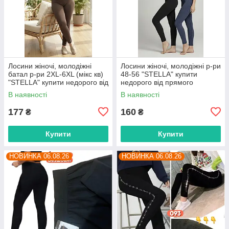
Лосини жіночі, молодіжні
Лосини жіночі, молодіжні р-ри
батал р-ри 2XL-6XL (мікс кв)
48-56 "STELLA" купити
"STELLA" купити недорого від
недорого від прямого
прямого постачальника
постачальника
В наявності
В наявності
177
160
₴
₴
Купити
Купити
НОВИНКА 06.08.26
НОВИНКА 06.08.26