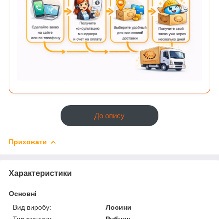
До опису
Приховати
Характеристики
Основні
Вид виробу:
Лосини