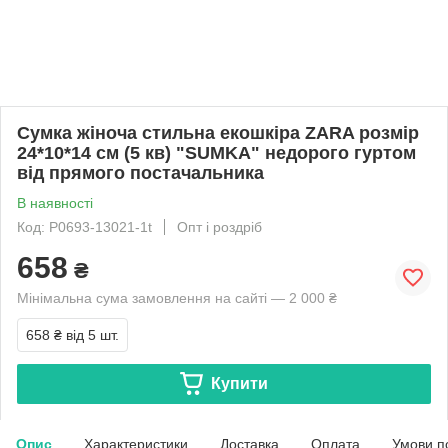
Сумка жіноча стильна екошкіра ZARA розмір
24*10*14 см (5 кв) "SUMKA" недорого гуртом
від прямого постачальника
В наявності
Код: P0693-13021-1t
Опт і роздріб
658
₴
Мінімальна сума замовлення на сайті — 2 000 ₴
658 ₴
від 5 шт.
Купити
Опис
Характеристики
Доставка
Оплата
Умови п