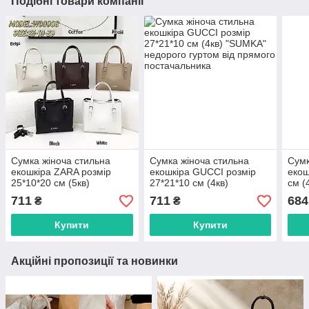
Подібні товари компанії
Сумка жіноча стильна
Сумка жіноча стильна
Сумк
екошкіра ZARA розмір
екошкіра GUCCI розмір
екош
25*10*20 см (5кв)
27*21*10 см (4кв)
см (
"SUMKA" недорого гуртом
"SUMKA" недорого гуртом
недо
711
711
684
₴
₴
від прямого
від прямого
прям
постачальника
постачальника
Купити
Купити
Акційні пропозиції та новинки