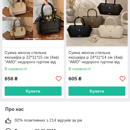
Сумка жіноча стильна
Сумка жіноча стильна
екошкіра р 22*11*15 см (4кв)
екошкіра р 24*11*14 см (4кв)
"AMD" недорого гуртом від
"AMD" недорого гуртом від
прямого постачальника
прямого постачальника
В наявності
В наявності
658
605
₴
₴
Купити
Купити
Про нас
92% позитивних з 214 відгуків за рік