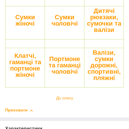
Дитячі
Сумки
Сумки
рюкзаки,
жіночі
чоловічі
сумочки та
валізи
Валізи,
Клатчі,
Портмоне
сумки
гаманці та
та гаманці
дорожні,
портмоне
чоловічі
спортивні,
жіночі
пляжні
До опису
Приховати
Характеристики