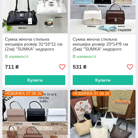
Сумка жіноча стильна
Сумка жіноча стильна
екошкіра розмір 31*16*11 см
екошкіра розмір 20*14*8 см
(2хв) "SUMKA" недорого
(5кв) "SUMKA" недорого
гуртом від прямого
гуртом від прямого
В наявності
В наявності
постачальника
постачальника
711
531
₴
₴
Купити
Купити
НОВИНКА 07.08.26
НОВИНКА 07.08.26