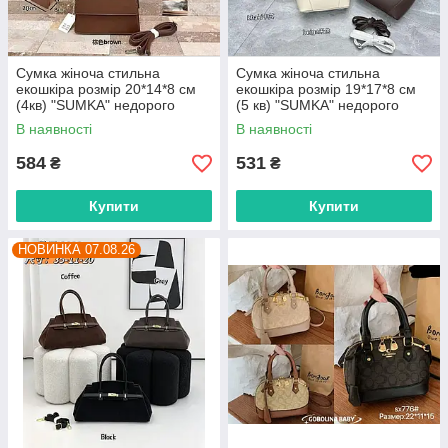
Сумка жіноча стильна
Сумка жіноча стильна
екошкіра розмір 20*14*8 см
екошкіра розмір 19*17*8 см
(4кв) "SUMKA" недорого
(5 кв) "SUMKA" недорого
гуртом від прямого
гуртом від прямого
В наявності
В наявності
постачальника
постачальника
584
531
₴
₴
Купити
Купити
НОВИНКА 07.08.26