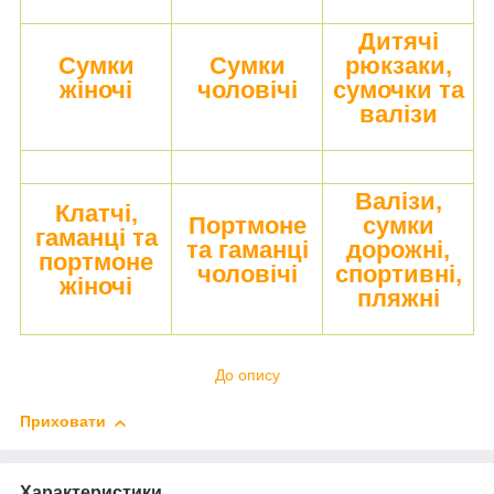
Дитячі
Сумки
Сумки
рюкзаки,
жіночі
чоловічі
сумочки та
валізи
Валізи,
Клатчі,
Портмоне
сумки
гаманці та
та гаманці
дорожні,
портмоне
чоловічі
спортивні,
жіночі
пляжні
До опису
Приховати
Характеристики