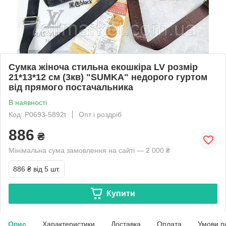
Сумка жіноча стильна екошкіра LV розмір
21*13*12 см (3кв) "SUMKA" недорого гуртом
від прямого постачальника
В наявності
Код: P0693-5892t
Опт і роздріб
886
₴
Мінімальна сума замовлення на сайті — 2 000 ₴
886 ₴
від 5 шт.
Купити
Опис
Характеристики
Доставка
Оплата
Умови п