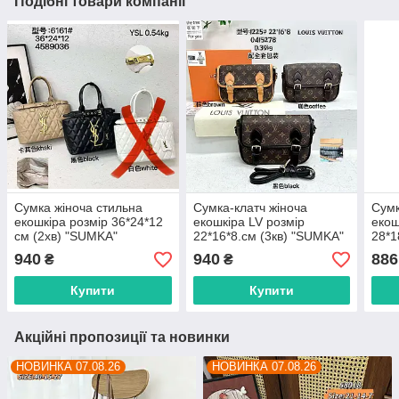
Подібні товари компанії
Сумка жіноча стильна
Сумка-клатч жіноча
Сумк
екошкіра розмір 36*24*12
екошкіра LV розмір
екош
см (2хв) "SUMKA"
22*16*8.см (3кв) "SUMKA"
28*1
недорого гуртом від
недорого гуртом від
"SUM
940
940
886
₴
₴
прямого постачальника
прямого постачальника
від 
пост
Купити
Купити
Акційні пропозиції та новинки
НОВИНКА 07.08.26
НОВИНКА 07.08.26