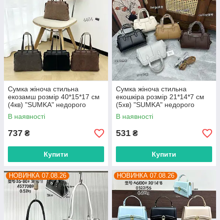
Сумка жіноча стильна
Сумка жіноча стильна
екозамш розмір 40*15*17 см
екошкіра розмір 21*14*7 см
(4кв) "SUMKA" недорого
(5хв) "SUMKA" недорого
гуртом від прямого
гуртом від прямого
В наявності
В наявності
постачальника
постачальника
737
531
₴
₴
Купити
Купити
НОВИНКА 07.08.26
НОВИНКА 07.08.26