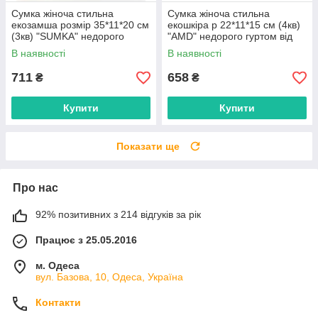
Сумка жіноча стильна
Сумка жіноча стильна
екозамша розмір 35*11*20 см
екошкіра р 22*11*15 см (4кв)
(3кв) "SUMKA" недорого
"AMD" недорого гуртом від
гуртом від прямого
прямого постачальника
В наявності
В наявності
постачальника
711
658
₴
₴
Купити
Купити
Показати ще
Про нас
92% позитивних з 214 відгуків за рік
Працює з 25.05.2016
м. Одеса
вул. Базова, 10, Одеса, Україна
Контакти