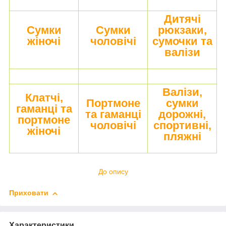
Дитячі
Сумки
Сумки
рюкзаки,
жіночі
чоловічі
сумочки та
валізи
Валізи,
Клатчі,
Портмоне
сумки
гаманці та
та гаманці
дорожні,
портмоне
чоловічі
спортивні,
жіночі
пляжні
До опису
Приховати
Характеристики