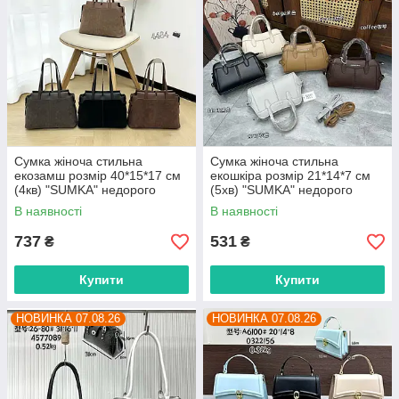
Сумка жіноча стильна
Сумка жіноча стильна
екозамш розмір 40*15*17 см
екошкіра розмір 21*14*7 см
(4кв) "SUMKA" недорого
(5хв) "SUMKA" недорого
гуртом від прямого
гуртом від прямого
В наявності
В наявності
постачальника
постачальника
737
531
₴
₴
Купити
Купити
НОВИНКА 07.08.26
НОВИНКА 07.08.26