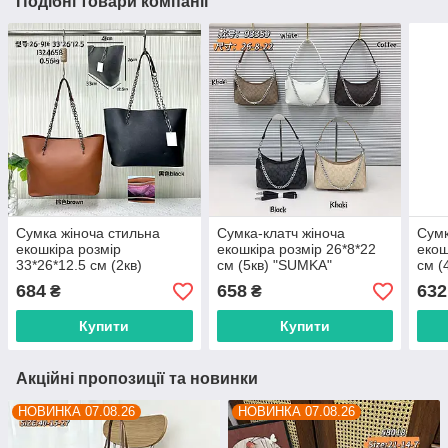
Подібні товари компанії
Сумка жіноча стильна
Сумка-клатч жіноча
Сумк
екошкіра розмір
екошкіра розмір 26*8*22
екош
33*26*12.5 см (2кв)
см (5кв) "SUMKA"
см (
"SUMKA" недорого гуртом
недорого гуртом від
недо
684
658
632
₴
₴
від прямого
прямого постачальника
прям
постачальника
Купити
Купити
Акційні пропозиції та новинки
НОВИНКА 07.08.26
НОВИНКА 07.08.26