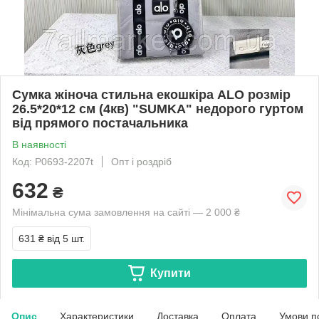
Сумка жіноча стильна екошкіра ALO розмір
26.5*20*12 см (4кв) "SUMKA" недорого гуртом
від прямого постачальника
В наявності
Код: P0693-2207t
Опт і роздріб
632
₴
Мінімальна сума замовлення на сайті — 2 000 ₴
631 ₴
від 5 шт.
Купити
Опис
Характеристики
Доставка
Оплата
Умови п