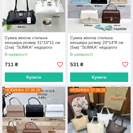
Сумка жіноча стильна
Сумка жіноча стильна
екошкіра розмір 31*16*11 см
екошкіра розмір 20*14*8 см
(2хв) "SUMKA" недорого
(5кв) "SUMKA" недорого
гуртом від прямого
гуртом від прямого
В наявності
В наявності
постачальника
постачальника
711
531
₴
₴
Купити
Купити
НОВИНКА 07.08.26
НОВИНКА 07.08.26