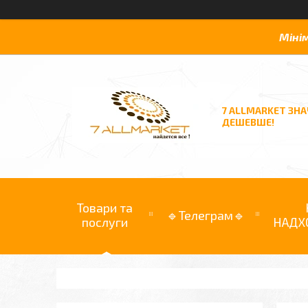
Міні
7 ALLMARKET ЗН
ДЕШЕВШЕ!
Товари та
🔹Телеграм🔹
послуги
НАДХ