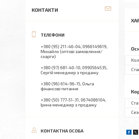
КОНТАКТИ
ХА
+380 (95) 211-46-04
0966149619
Ос
Михайло (оптові замовлення/
скарги)
Кол
+380 (97) 681-40-10
0990564535
Ста
Сергій менеджер з продажу
+380 (96) 614-96-15
Ольга
фінансові питання
Ко
+380 (50) 777-51-31
0674086104
Ста
Ірина менеджер з продажу
Сез