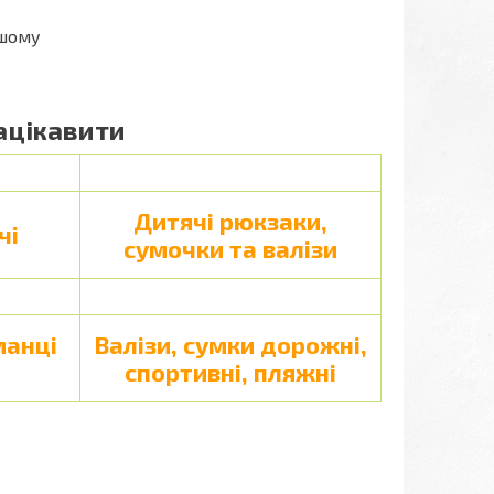
ашому
ацікавити
Дитячі рюкзаки,
чі
сумочки та валізи
манці
Валізи, сумки дорожні,
спортивні, пляжні