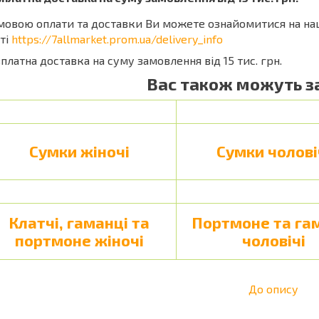
мовою оплати та доставки Ви можете ознайомитися на н
ті
https://7allmarket.prom.ua/delivery_info
платна доставка на суму замовлення від 15 тис. грн.
Вас також можуть з
Сумки жіночі
Сумки чолові
Клатчі, гаманці та
Портмоне та га
портмоне жіночі
чоловічі
До опису