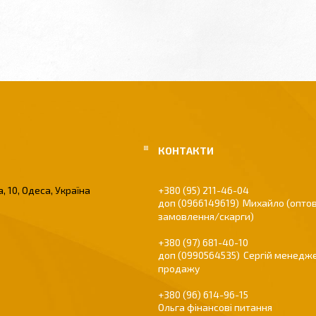
, 10, Одеса, Україна
+380 (95) 211-46-04
0966149619
Михайло (оптов
замовлення/скарги)
+380 (97) 681-40-10
0990564535
Сергій менедже
продажу
+380 (96) 614-96-15
Ольга фінансові питання