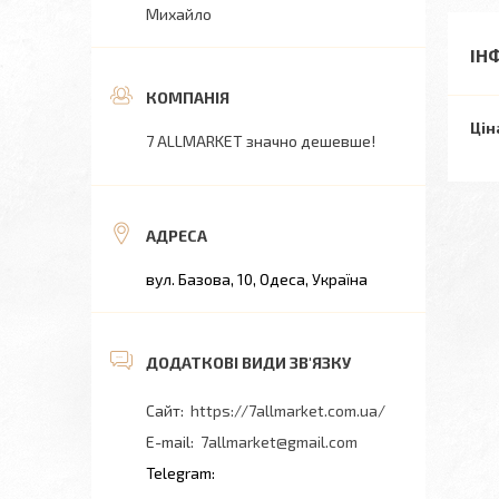
Михайло
ІН
Цін
7 ALLMARKET значно дешевше!
вул. Базова, 10, Одеса, Україна
https://7allmarket.com.ua/
7allmarket@gmail.com