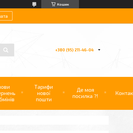
Кошик
лата
+380 (95) 211-46-04
мови
Тарифи
Де моя
ернень
нової
Контак
посилка ?!
бмінів
пошти