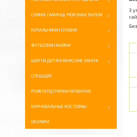
З у
СУМКИ, ГАМАНЦІ, РЮКЗАКИ, ВАЛІЗИ
сай
Без
КУПАЛЬНИКИ І ПЛАВКИ
ФУТБОЛКИ І МАЙКИ
ШОРТИ ДИТЯЧІ МУЖСКИЕ ЖІНОЧІ
СПЕЦОДЯГ
РЕМЕНІ ПІДТЯЖКИ КРАВАТКИ
КАРНАВАЛЬНЫЕ КОСТЮМЫ
ОКУЛЯРИ