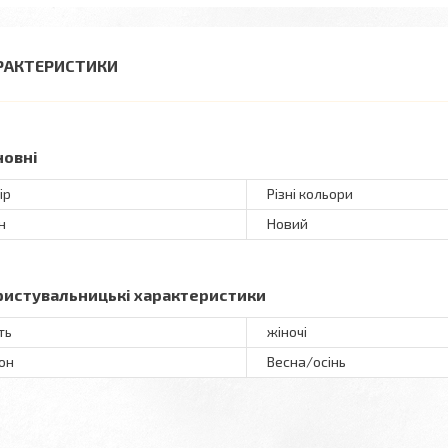
РАКТЕРИСТИКИ
новні
ір
Різні кольори
н
Новий
ристувальницькі характеристики
ть
жіночі
он
Весна/осінь