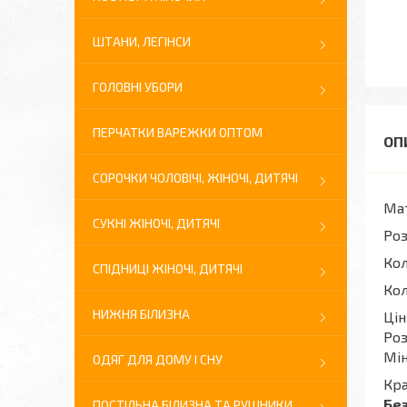
ШТАНИ, ЛЕГІНСИ
ГОЛОВНІ УБОРИ
ПЕРЧАТКИ ВАРЕЖКИ ОПТОМ
СОРОЧКИ ЧОЛОВІЧІ, ЖІНОЧІ, ДИТЯЧІ
Мат
СУКНІ ЖІНОЧІ, ДИТЯЧІ
Роз
Кол
СПІДНИЦІ ЖІНОЧІ, ДИТЯЧІ
Кол
НИЖНЯ БІЛИЗНА
Цін
Роз
Мін
ОДЯГ ДЛЯ ДОМУ І СНУ
Кра
Без
ПОСТІЛЬНА БІЛИЗНА ТА РУШНИКИ