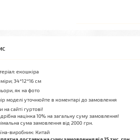
еріал: екошкіра
міри; 34*12*16 см
ьори, як на фото
ір моделі уточнюйте в коментарі до замовлення
и на сайті гуртові!
дрібна націнка 10% на загальну суму замовлення!
імальна сума замовлення від 2000 грн.
їна-виробник: Китай
платна доставка на суму замовлення від 15 тис. грн.