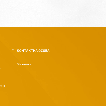
Михайло
і
р з