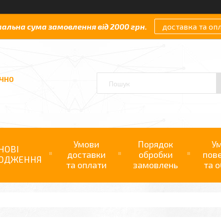
мальна сума замовлення від 2000 грн.
доставка та оп
АЧНО
Умови
Порядок
У
НОВІ
доставки
обробки
пов
ОДЖЕННЯ
та оплати
замовлень
та о