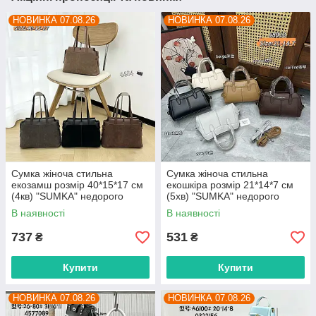
НОВИНКА 07.08.26
НОВИНКА 07.08.26
Сумка жіноча стильна
Сумка жіноча стильна
екозамш розмір 40*15*17 см
екошкіра розмір 21*14*7 см
(4кв) "SUMKA" недорого
(5хв) "SUMKA" недорого
гуртом від прямого
гуртом від прямого
В наявності
В наявності
постачальника
постачальника
737
531
₴
₴
Купити
Купити
НОВИНКА 07.08.26
НОВИНКА 07.08.26