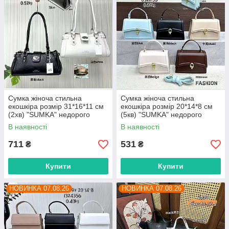
Сумка жіноча стильна
Сумка жіноча стильна
екошкіра розмір 31*16*11 см
екошкіра розмір 20*14*8 см
(2хв) "SUMKA" недорого
(5кв) "SUMKA" недорого
гуртом від прямого
гуртом від прямого
В наявності
В наявності
постачальника
постачальника
711
531
₴
₴
Купити
Купити
НОВИНКА 07.08.26
НОВИНКА 07.08.26