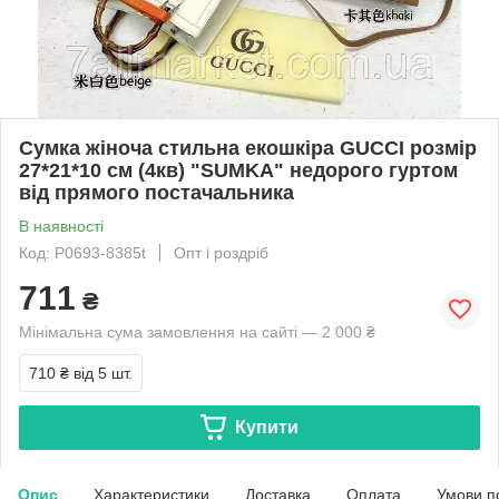
Сумка жіноча стильна екошкіра GUCCI розмір
27*21*10 см (4кв) "SUMKA" недорого гуртом
від прямого постачальника
В наявності
Код: P0693-8385t
Опт і роздріб
711
₴
Мінімальна сума замовлення на сайті — 2 000 ₴
710 ₴
від 5 шт.
Купити
Опис
Характеристики
Доставка
Оплата
Умови п