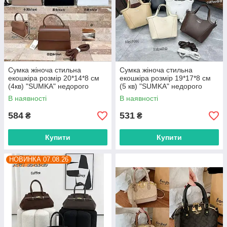
Сумка жіноча стильна
Сумка жіноча стильна
екошкіра розмір 20*14*8 см
екошкіра розмір 19*17*8 см
(4кв) "SUMKA" недорого
(5 кв) "SUMKA" недорого
гуртом від прямого
гуртом від прямого
В наявності
В наявності
постачальника
постачальника
584
531
₴
₴
Купити
Купити
НОВИНКА 07.08.26