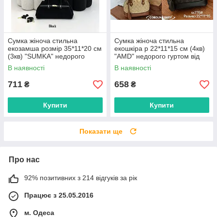
Сумка жіноча стильна
Сумка жіноча стильна
екозамша розмір 35*11*20 см
екошкіра р 22*11*15 см (4кв)
(3кв) "SUMKA" недорого
"AMD" недорого гуртом від
гуртом від прямого
прямого постачальника
В наявності
В наявності
постачальника
711
658
₴
₴
Купити
Купити
Показати ще
Про нас
92% позитивних з 214 відгуків за рік
Працює з 25.05.2016
м. Одеса