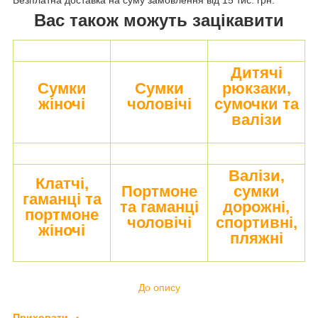
Вас також можуть зацікавити
Дитячі
Сумки
Сумки
рюкзаки,
жіночі
чоловічі
сумочки та
валізи
Валізи,
Клатчі,
Портмоне
сумки
гаманці та
та гаманці
дорожні,
портмоне
чоловічі
спортивні,
жіночі
пляжні
До опису
Приховати