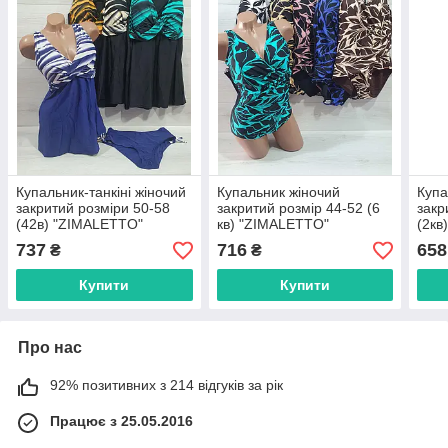
Купальник-танкіні жіночий
Купальник жіночий
Купа
закритий розміри 50-58
закритий розмір 44-52 (6
закр
(42в) "ZIMALETTO"
кв) "ZIMALETTO"
(2кв
недорого від прямого
недорого від прямого
недо
737
716
658
₴
₴
постачальника
постачальника
пост
Купити
Купити
Про нас
92% позитивних з 214 відгуків за рік
Працює з 25.05.2016