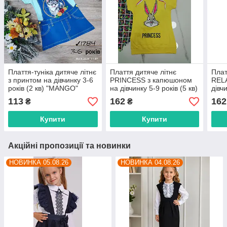
Плаття-туніка дитяче літнє
Плаття дитяче літнє
Плат
з принтом на дівчинку 3-6
PRINCESS з капюшоном
REL
років (2 кв) "MANGO"
на дівчинку 5-9 років (5 кв)
дівч
купити гуртом в Одесі на
"PONI KIDS" купити гуртом
"PON
113
162
162
₴
₴
7км
в Одесі на 7км
в Од
Купити
Купити
Акційні пропозиції та новинки
НОВИНКА 05.08.26
НОВИНКА 04.08.26