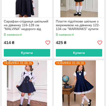
Сарафан-спідниця шкільний
Плаття підліткове шкільне з
на дівчинку 116-128 см
мереживом на дівчинку 122-
"MALVINA" недорого від
134 см "MARIMAKS" купити
прямого постачальника
гуртом в Одесі на 7км
В наявності
В наявності
414
425
₴
₴
Купити
Купити
НОВИНКА 01.08.26
НОВИНКА 01.08.26