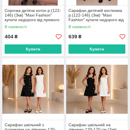
Сорочка дитяча котон р:(122-
Сарафан дитячий костюмка
146) (3кв) "Maxi Fashion"
р:(122-146) (3кв) "Maxi
купити недорого від прямого
Fashion" купити недорого від
постачальника
прямого постачальника
В наявності
В наявності
404
639
₴
₴
Купити
Купити
Сарафан шкільний з
Сарафан шкільний на
ґудзиками на дівчинку 120-
дівчинку 120-170 см (2кв)