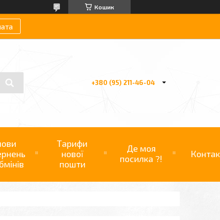
Кошик
лата
+380 (95) 211-46-04
мови
Тарифи
Де моя
ернень
нової
Контак
посилка ?!
бмінів
пошти