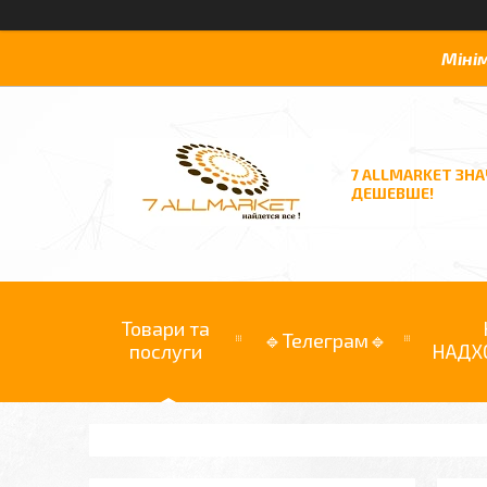
Міні
7 ALLMARKET ЗН
ДЕШЕВШЕ!
Товари та
🔹Телеграм🔹
послуги
НАДХ