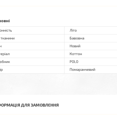
новні
онність
Літо
 тканини
Бавовна
н
Новий
еріал
Коттон
обник
POLO
ір
Помаранчевий
ФОРМАЦІЯ ДЛЯ ЗАМОВЛЕННЯ