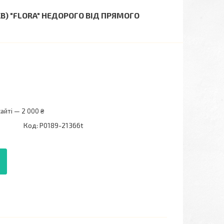
В) "FLORA" НЕДОРОГО ВІД ПРЯМОГО
айті — 2 000 ₴
Код:
P0189-21366t