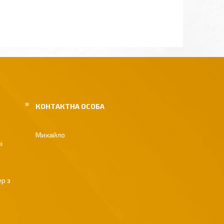
Михайло
і
р з