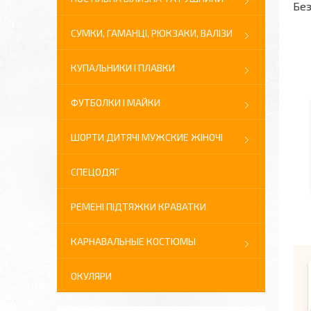
Без
СУМКИ, ГАМАНЦІ, РЮКЗАКИ, ВАЛІЗИ
КУПАЛЬНИКИ І ПЛАВКИ
ФУТБОЛКИ І МАЙКИ
ШОРТИ ДИТЯЧІ МУЖСКИЕ ЖІНОЧІ
СПЕЦОДЯГ
РЕМЕНІ ПІДТЯЖКИ КРАВАТКИ
КАРНАВАЛЬНЫЕ КОСТЮМЫ
ОКУЛЯРИ