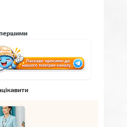
 першими
ацікавити