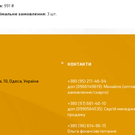
а:
991 ₴
імальне замовлення:
3 шт.
, 10, Одеса, Україна
+380 (95) 211-46-04
0966149619
Михайло (оптов
замовлення/скарги)
+380 (97) 681-40-10
0990564535
Сергій менедже
продажу
+380 (96) 614-96-15
Ольга фінансові питання