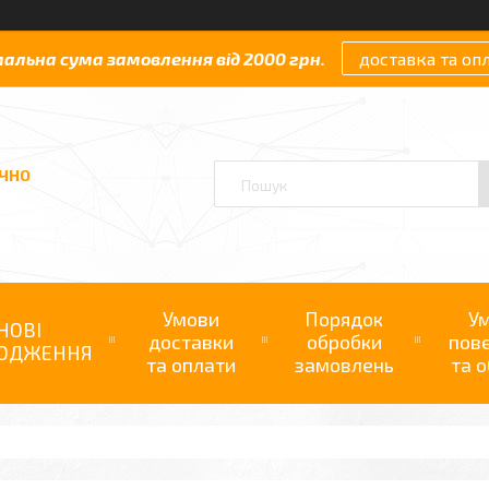
мальна сума замовлення від 2000 грн.
доставка та оп
АЧНО
Умови
Порядок
У
НОВІ
доставки
обробки
пов
ОДЖЕННЯ
та оплати
замовлень
та о