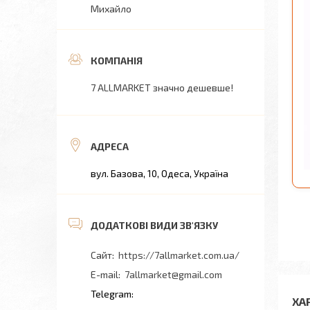
Михайло
7 ALLMARKET значно дешевше!
вул. Базова, 10, Одеса, Україна
https://7allmarket.com.ua/
7allmarket@gmail.com
ХА