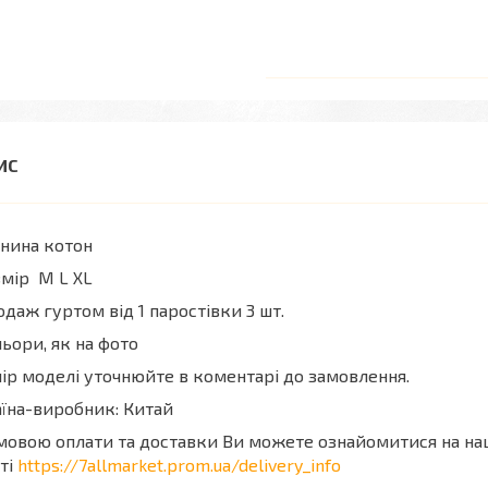
нина котон
змір M L XL
даж гуртом від 1 паростівки 3 шт.
ьори, як на фото
ір моделі уточнюйте в коментарі до замовлення.
їна-виробник: Китай
мовою оплати та доставки Ви можете ознайомитися на н
ті
https://7allmarket.prom.ua/delivery_info