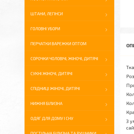
ШТАНИ, ЛЕГІНСИ
ГОЛОВНІ УБОРИ
ПЕРЧАТКИ ВАРЕЖКИ ОПТОМ
СОРОЧКИ ЧОЛОВІЧІ, ЖІНОЧІ, ДИТЯЧІ
Тка
СУКНІ ЖІНОЧІ, ДИТЯЧІ
Ро
Про
СПІДНИЦІ ЖІНОЧІ, ДИТЯЧІ
Кол
Кол
НИЖНЯ БІЛИЗНА
Кра
ОДЯГ ДЛЯ ДОМУ І СНУ
З у
сай
ПОСТІЛЬНА БІЛИЗНА ТА РУШНИКИ