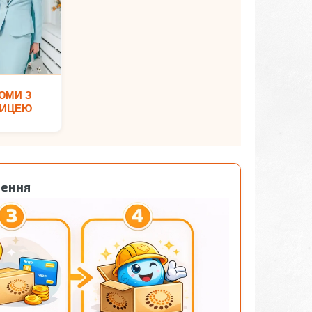
ЮМИ З
НИЦЕЮ
лення