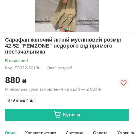
Сарафан жіночий літній мусліновий розмір
42-52 "FEMZONE" недорого від прямого
постачальника
В наявності
Код: P0332-3019t
Опт і роздріб
880
₴
Мінімальна сума замовлення на сайті — 2 000 ₴
879 ₴
від 4 шт.
Купити
Опис
Характеристики
Доставка
Оплата
Умови п