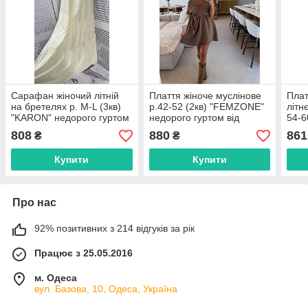
Сарафан жіночий літній
Плаття жіноче муслінове
Плат
на бретелях р. M-L (3кв)
р.42-52 (2кв) "FEMZONE"
літн
"KARON" недорого гуртом
недорого гуртом від
54-6
від прямого
прямого постачальника
недо
808
880
861
₴
₴
постачальника
пост
Купити
Купити
Про нас
92% позитивних з 214 відгуків за рік
Працює з 25.05.2016
м. Одеса
вул. Базова, 10, Одеса, Україна