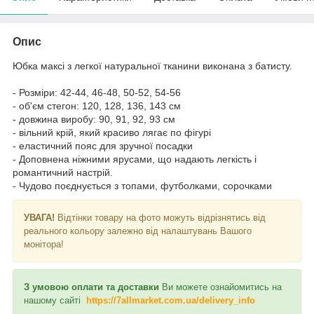
Опис
Юбка максі з легкої натуральної тканини виконана з батисту.
- Розміри: 42-44, 46-48, 50-52, 54-56
- об'єм стегон: 120, 128, 136, 143 см
- довжина виробу: 90, 91, 92, 93 см
- вільний крій, який красиво лягає по фігурі
- еластичний пояс для зручної посадки
- Доповнена ніжними ярусами, що надають легкість і
романтичний настрій.
- Чудово поєднується з топами, футболками, сорочками
УВАГА!
Відтінки товару на фото можуть відрізнятись від
реального кольору залежно від налаштувань Вашого
монітора!
З умовою оплати та доставки
Ви можете ознайомитись на
нашому сайті
https://7allmarket.com.ua/delivery_info