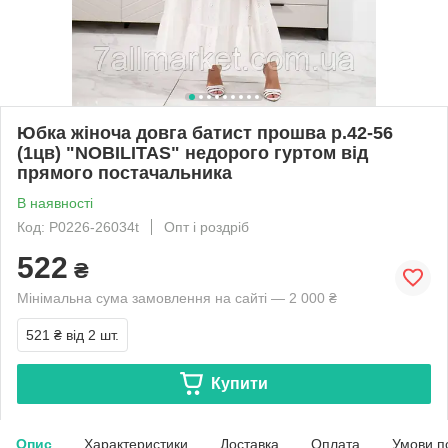
Юбка жіноча довга батист прошва р.42-56
(1цв) "NOBILITAS" недорого гуртом від
прямого постачальника
В наявності
Код: P0226-26034t
Опт і роздріб
522
₴
Мінімальна сума замовлення на сайті — 2 000 ₴
521 ₴
від 2 шт.
Купити
Опис
Характеристики
Доставка
Оплата
Умови п