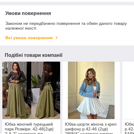
Умови повернення
Законом не передбачено повернення та обмін даного товару
належної якості
Всі умови повернення
Подібні товари компанії
Юбка жіночий турецький
Юбка-шорти жіноча з креп
Юбка
парк Розміри: 42-48(2цв)
шифону р.42-46 (2цв)
р.42
"LA-2" недороге від
"IRINA" недорого гуртом
FAS