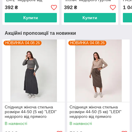
прямого постачальника
від прямого
гурт
392
392
1 0
₴
₴
постачальника
пост
Купити
Купити
Акційні пропозиції та новинки
НОВИНКА 04.08.26
НОВИНКА 04.08.26
Спідниця жіноча стильна
Спідниця жіноча стильна
розміри 44-50 (5 кв) "LEDI"
розміри 44-50 (5 кв) "LEDI"
недорого від прямого
недорого від прямого
постачальника
постачальника
В наявності
В наявності