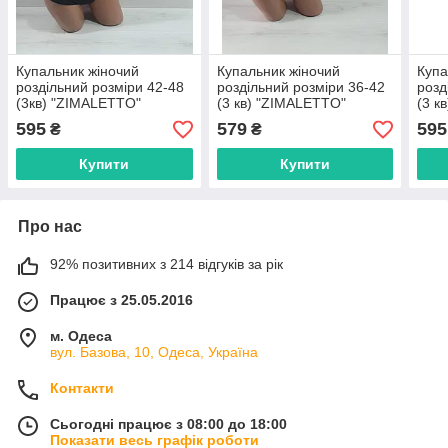
Купальник жіночий
Купальник жіночий
Купа
роздільний розміри 42-48
роздільний розміри 36-42
розд
(3кв) "ZIMALETTO"
(3 кв) "ZIMALETTO"
(3 к
недорого від прямого
недорого від прямого
недо
595
579
595
₴
₴
постачальника
постачальника
пост
Купити
Купити
Про нас
92% позитивних з 214 відгуків за рік
Працює з 25.05.2016
м. Одеса
вул. Базова, 10, Одеса, Україна
Контакти
Сьогодні працює з 08:00 до 18:00
Показати весь графік роботи