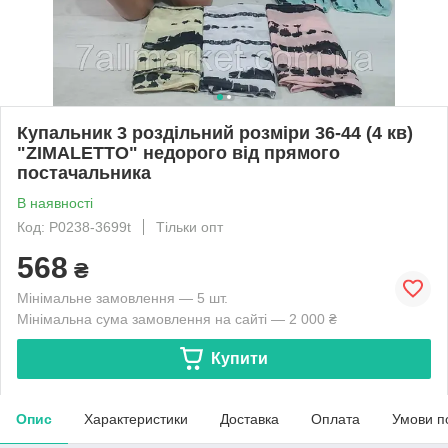
Купальник 3 роздільний розміри 36-44 (4 кв)
"ZIMALETTO" недорого від прямого
постачальника
В наявності
Код: P0238-3699t
Тільки опт
568
₴
Мінімальне замовлення — 5 шт.
Мінімальна сума замовлення на сайті — 2 000 ₴
Купити
Опис
Характеристики
Доставка
Оплата
Умови п