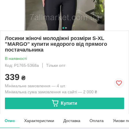
Лосини жіночі молодіжні розміри S-XL
"MARGO" купити недорого від прямого
постачальника
В наявності
Код: P1765-5368a
Тільки опт
339
₴
Мінімальне замовлення — 4 шт.
Мінімальна сума замовлення на сайті — 2 000 ₴
Купити
Опис
Характеристики
Доставка
Оплата
Умови п