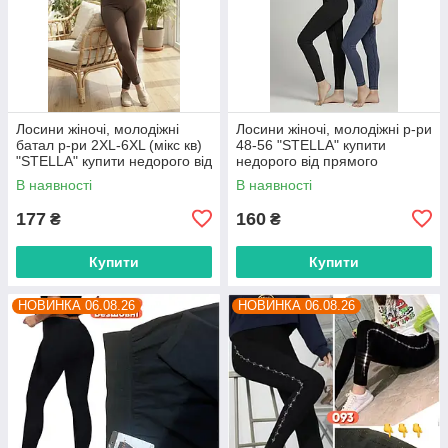
Лосини жіночі, молодіжні
Лосини жіночі, молодіжні р-ри
батал р-ри 2XL-6XL (мікс кв)
48-56 "STELLA" купити
"STELLA" купити недорого від
недорого від прямого
прямого постачальника
постачальника
В наявності
В наявності
177
160
₴
₴
Купити
Купити
НОВИНКА 06.08.26
НОВИНКА 06.08.26