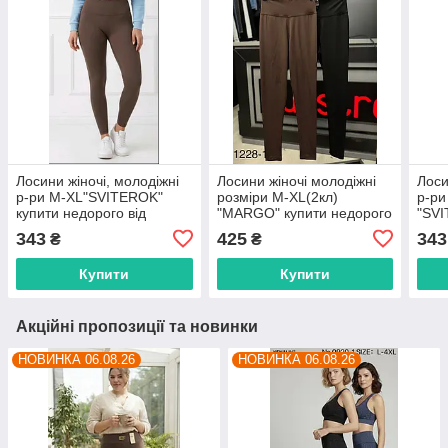
Лосини жіночі, молодіжні
Лосини жіночі молодіжні
Лоси
р-ри M-XL"SVITEROK"
розміри M-XL(2кл)
р-ри
купити недорого від
"MARGO" купити недорого
"SVI
прямого постачальника
від прямого
недо
343
425
343
₴
₴
постачальника
пост
Купити
Купити
Акційні пропозиції та новинки
НОВИНКА 06.08.26
НОВИНКА 06.08.26