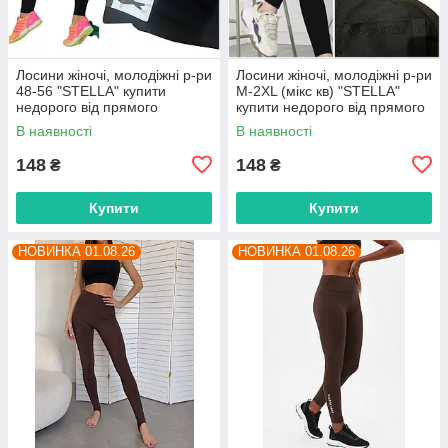
Лосини жіночі, молодіжні р-ри
Лосини жіночі, молодіжні р-ри
48-56 "STELLA" купити
M-2XL (мікс кв) "STELLA"
недорого від прямого
купити недорого від прямого
постачальника
постачальника
В наявності
В наявності
148
148
₴
₴
Купити
Купити
НОВИНКА 01.08.26
НОВИНКА 01.08.26