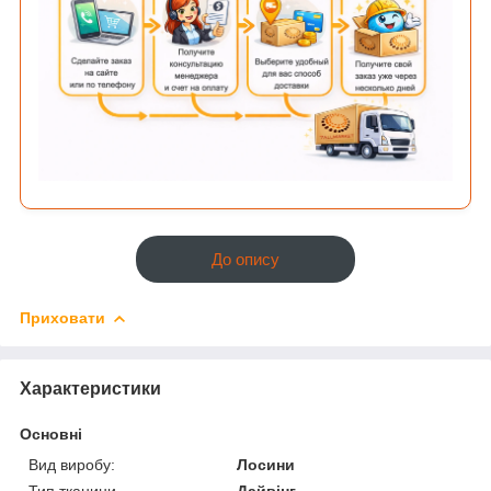
До опису
Приховати
Характеристики
Основні
Вид виробу:
Лосини