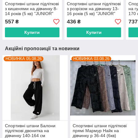
Спортивні штани підліткові
Спортивні штани підліткові
Спор
з кишенями на дівчинку 8-
з розрізом на дівчинку 13-
на г
14 років (5 кв) "JUNIOR"
16 років (5 кв) "JUNIOR"
170 
гуртом в Одесі на 7 км
купити гуртом в Одесі на 7
купи
557
436
737
₴
₴
км
км
Купити
Купити
Акційні пропозиції та новинки
НОВИНКА 05.08.26
НОВИНКА 03.08.26
Спортивні штани Балони
Спортивні штани підліткові
підліткові двонитка на
прямі Мармур Найк на
дівчинку 140-164 см
дівчинку р 36-44 (6кв)