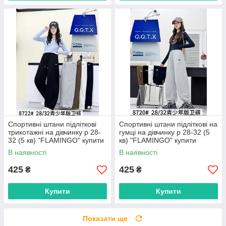
Спортивні штани підліткові
Спортивні штани підліткові на
трикотажні на дівчинку р 28-
гумці на дівчинку р 28-32 (5
32 (5 кв) "FLAMINGO" купити
кв) "FLAMINGO" купити
гуртом в Одесі на 7 км
гуртом в Одесі на 7 км
В наявності
В наявності
425
425
₴
₴
Купити
Купити
Показати ще