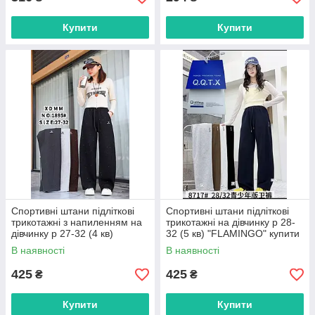
Купити
Купити
Спортивні штани підліткові
Спортивні штани підліткові
трикотажні з напиленням на
трикотажні на дівчинку р 28-
дівчинку р 27-32 (4 кв)
32 (5 кв) "FLAMINGO" купити
"FLAMINGO" купити гуртом в
гуртом в Одесі на 7 км
В наявності
В наявності
Одесі на 7 км
425
425
₴
₴
Купити
Купити