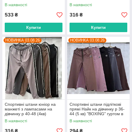
"MALVINA" купити гуртом в
"BOXING" гуртом в Одесі на 7
В наявності
В наявності
Одесі на 7 км
км
533
316
₴
₴
Купити
Купити
НОВИНКА 03.08.26
НОВИНКА 03.08.26
Спортивні штани юніор на
Спортивні штани підліткові
манжеті з лампасами на
прямі Найк на дівчинку р 36-
дівчинку р 40-48 (4кв)
44 (5 кв) "BOXING" гуртом в
"BOXING" гуртом в Одесі на 7
Одесі на 7 км
В наявності
В наявності
км
316
294
₴
₴