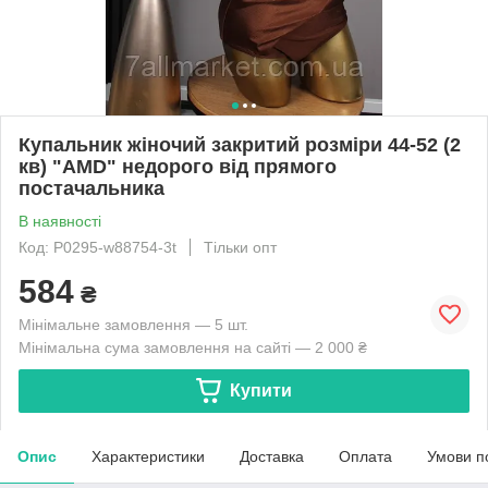
Купальник жіночий закритий розміри 44-52 (2
кв) "AMD" недорого від прямого
постачальника
В наявності
Код: P0295-w88754-3t
Тільки опт
584
₴
Мінімальне замовлення — 5 шт.
Мінімальна сума замовлення на сайті — 2 000 ₴
Купити
Опис
Характеристики
Доставка
Оплата
Умови п