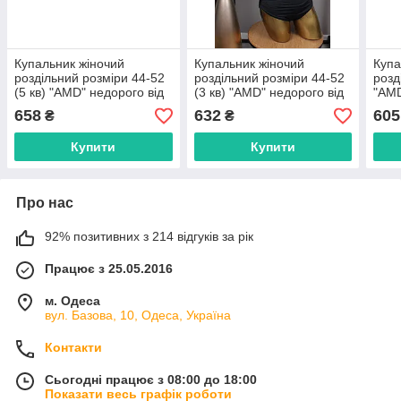
Купальник жіночий
Купальник жіночий
Купа
роздільний розміри 44-52
роздільний розміри 44-52
розд
(5 кв) "AMD" недорого від
(3 кв) "AMD" недорого від
"AMD
прямого постачальника
прямого постачальника
прям
658
632
605
₴
₴
Купити
Купити
Про нас
92% позитивних з 214 відгуків за рік
Працює з 25.05.2016
м. Одеса
вул. Базова, 10, Одеса, Україна
Контакти
Сьогодні працює з 08:00 до 18:00
Показати весь графік роботи