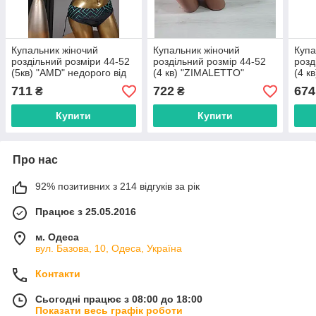
Купальник жіночий
Купальник жіночий
Купа
роздільний розміри 44-52
роздільний розмір 44-52
розд
(5кв) "AMD" недорого від
(4 кв) "ZIMALETTO"
(4 к
прямого постачальника
недорого від прямого
недо
711
722
674
₴
₴
постачальника
пост
Купити
Купити
Про нас
92% позитивних з 214 відгуків за рік
Працює з 25.05.2016
м. Одеса
вул. Базова, 10, Одеса, Україна
Контакти
Сьогодні працює з 08:00 до 18:00
Показати весь графік роботи