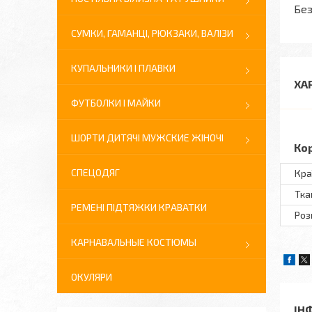
Без
СУМКИ, ГАМАНЦІ, РЮКЗАКИ, ВАЛІЗИ
КУПАЛЬНИКИ І ПЛАВКИ
ХА
ФУТБОЛКИ І МАЙКИ
ШОРТИ ДИТЯЧІ МУЖСКИЕ ЖІНОЧІ
Ко
СПЕЦОДЯГ
Кра
Тка
РЕМЕНІ ПІДТЯЖКИ КРАВАТКИ
Розм
КАРНАВАЛЬНЫЕ КОСТЮМЫ
ОКУЛЯРИ
ІН