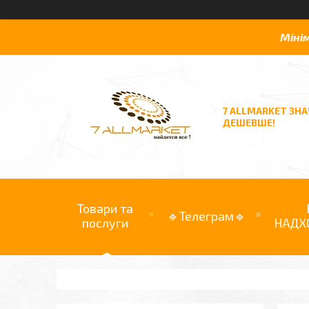
Міні
7 ALLMARKET ЗН
ДЕШЕВШЕ!
Товари та
🔹Телеграм🔹
послуги
НАДХ