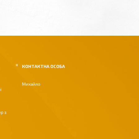
Михайло
і
р з