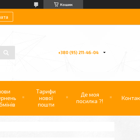
Кошик
лата
+380 (95) 211-46-04
мови
Тарифи
Де моя
ернень
нової
Контак
посилка ?!
бмінів
пошти