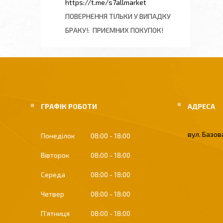
https://t.me/s7allmarket
ПОВЕРНЕННЯ ТІЛЬКИ У ВИПАДКУ
БРАКУ!
ПРИЄМНИХ ПОКУПОК!
ГРАФІК РОБОТИ
вул. Базова
Понеділок
08:00
18:00
Вівторок
08:00
18:00
Середа
08:00
18:00
Четвер
08:00
18:00
Пʼятниця
08:00
18:00