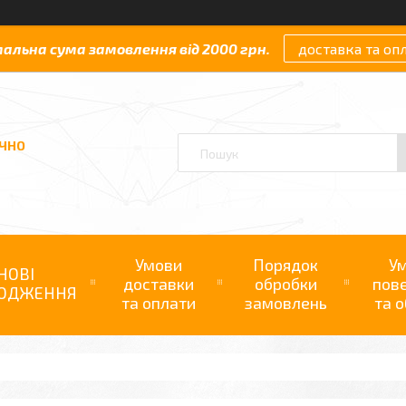
мальна сума замовлення від 2000 грн.
доставка та оп
АЧНО
Умови
Порядок
У
НОВІ
доставки
обробки
пов
ОДЖЕННЯ
та оплати
замовлень
та о