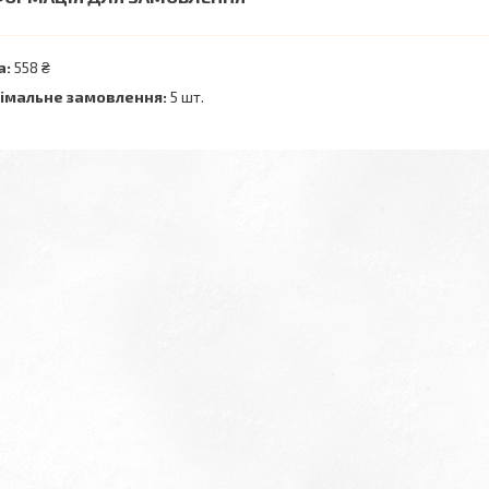
а:
558 ₴
імальне замовлення:
5 шт.