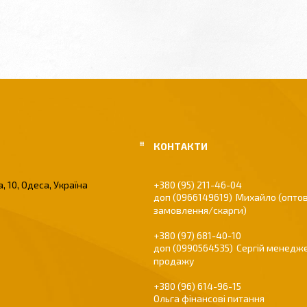
, 10, Одеса, Україна
+380 (95) 211-46-04
0966149619
Михайло (оптов
замовлення/скарги)
+380 (97) 681-40-10
0990564535
Сергій менедже
продажу
+380 (96) 614-96-15
Ольга фінансові питання