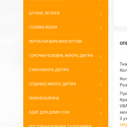
ШТАНИ, ЛЕГІНСИ
ГОЛОВНІ УБОРИ
ПЕРЧАТКИ ВАРЕЖКИ ОПТОМ
СОРОЧКИ ЧОЛОВІЧІ, ЖІНОЧІ, ДИТЯЧІ
Тка
СУКНІ ЖІНОЧІ, ДИТЯЧІ
Кол
Кол
СПІДНИЦІ ЖІНОЧІ, ДИТЯЧІ
Роз
Про
НИЖНЯ БІЛИЗНА
Кра
УВА
мон
ОДЯГ ДЛЯ ДОМУ І СНУ
З у
htt
ПОСТІЛЬНА БІЛИЗНА ТА РУШНИКИ