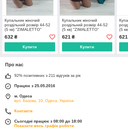
Купальник жіночий
Купальник жіночий
Купа
роздільний розмір 44-52
роздільний розмір 44-52
розд
(5 кв) "ZIMALETTO"
(5 кв) "ZIMALETTO"
(5 к
недорого від прямого
недорого від прямого
недо
632
621
621
₴
₴
постачальника
постачальника
пост
Купити
Купити
Про нас
92% позитивних з 211 відгуків за рік
Працює з 25.05.2016
м. Одеса
вул. Базова, 10, Одеса, Україна
Контакти
Сьогодні працює з 08:00 до 18:00
Показати весь графік роботи