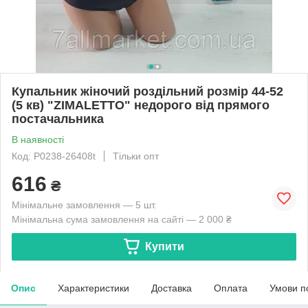
Купальник жіночий роздільний розмір 44-52
(5 кв) "ZIMALETTO" недорого від прямого
постачальника
В наявності
Код: P0238-26408t
Тільки опт
616
₴
Мінімальне замовлення — 5 шт.
Мінімальна сума замовлення на сайті — 2 000 ₴
Купити
Опис
Характеристики
Доставка
Оплата
Умови п