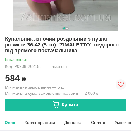
Купальник жіночий роздільний з пушап
розміри 36-42 (5 кв) "ZIMALETTO" недорого
від прямого постачальника
В наявності
Код: P0238-26215t
Тільки опт
584
₴
Мінімальне замовлення — 5 шт.
Мінімальна сума замовлення на сайті — 2 000 ₴
Купити
Опис
Характеристики
Доставка
Оплата
Умови п