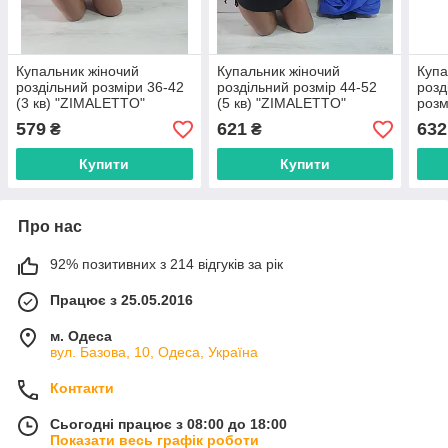
Купальник жіночий
Купальник жіночий
Купа
роздільний розміри 36-42
роздільний розмір 44-52
розд
(3 кв) "ZIMALETTO"
(5 кв) "ZIMALETTO"
розм
недорого від прямого
недорого від прямого
"ZI
579
621
632
₴
₴
постачальника
постачальника
від 
пост
Купити
Купити
Про нас
92% позитивних з 214 відгуків за рік
Працює з 25.05.2016
м. Одеса
вул. Базова, 10, Одеса, Україна
Контакти
Сьогодні працює з 08:00 до 18:00
Показати весь графік роботи