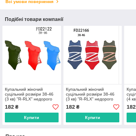
Всі умови повернення
Подібні товари компанії
Купальний жіночий
Купальний жіночий
Купа
суцільний розміри 38-46
суцільний розміри 38-46
суці
(3 кв) "R-RLX" недорого
(3 кв) "R-RLX" недорого
(4 к
від прямого
від прямого
від 
182
182
182
₴
₴
постачальника
постачальника
пост
Купити
Купити