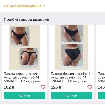
Всі умови повернення
Подібні товари компанії
Плавки-стринги жіночі
Плавки-бразиліана жіночі
Плав
купальні розміри 36-44
купальні розміри 36-44
розм
"ZIMALETTO" недорого
"ZIMALETTO" недорого
"ZI
від прямого
від прямого
від 
102
125
146
₴
₴
постачальника
постачальника
пост
Купити
Купити