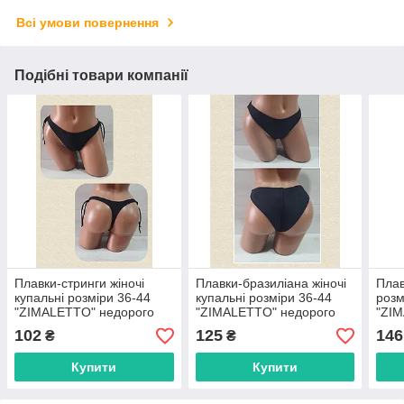
Всі умови повернення
Подібні товари компанії
Плавки-стринги жіночі
Плавки-бразиліана жіночі
Плав
купальні розміри 36-44
купальні розміри 36-44
розм
"ZIMALETTO" недорого
"ZIMALETTO" недорого
"ZI
від прямого
від прямого
від 
102
125
146
₴
₴
постачальника
постачальника
пост
Купити
Купити