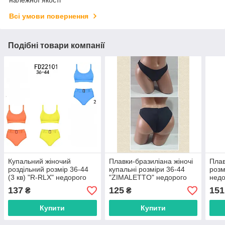
Всі умови повернення
Подібні товари компанії
Купальний жіночий
Плавки-бразиліана жіночі
Плав
роздільний розмір 36-44
купальні розміри 36-44
розм
(3 кв) "R-RLX" недорого
"ZIMALETTO" недорого
недо
від прямого
від прямого
пост
137
125
151
₴
₴
постачальника
постачальника
Купити
Купити