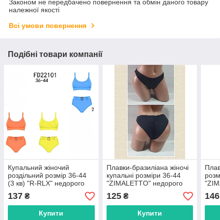
Законом не передбачено повернення та обмін даного товару
належної якості
Всі умови повернення
Подібні товари компанії
Купальний жіночий
Плавки-бразиліана жіночі
Плав
роздільний розмір 36-44
купальні розміри 36-44
розм
(3 кв) "R-RLX" недорого
"ZIMALETTO" недорого
"ZI
від прямого
від прямого
від 
137
125
146
₴
₴
постачальника
постачальника
пост
Купити
Купити