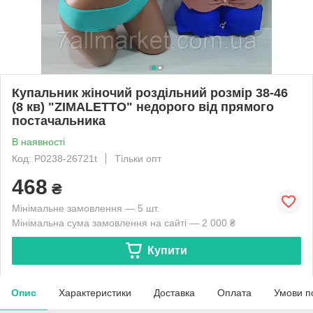
Купальник жіночий роздільний розмір 38-46
(8 кв) "ZIMALETTO" недорого від прямого
постачальника
В наявності
Код: P0238-26721t
Тільки опт
468
₴
Мінімальне замовлення — 5 шт.
Мінімальна сума замовлення на сайті — 2 000 ₴
Купити
Опис
Характеристики
Доставка
Оплата
Умови п