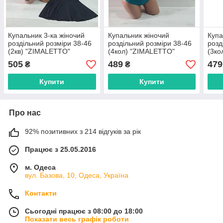
Купальник 3-ка жіночий
Купальник жіночий
Купа
роздільний розміри 38-46
роздільний розміри 38-46
розд
(2кв) "ZIMALETTO"
(4кол) "ZIMALETTO"
(3ко
недорого від прямого
недорого від прямого
недо
505
489
479
₴
₴
постачальника
постачальника
пост
Купити
Купити
Про нас
92% позитивних з 214 відгуків за рік
Працює з 25.05.2016
м. Одеса
вул. Базова, 10, Одеса, Україна
Контакти
Сьогодні працює з 08:00 до 18:00
Показати весь графік роботи