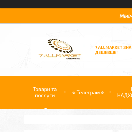
Міні
7 ALLMARKET ЗН
ДЕШЕВШЕ!
Товари та
🔹Телеграм🔹
послуги
НАДХ