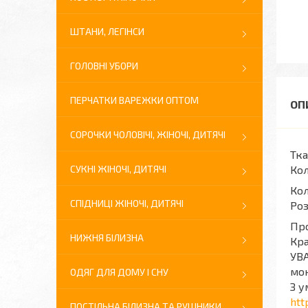
ШТАНИ, ЛЕГІНСИ
ГОЛОВНІ УБОРИ
ПЕРЧАТКИ ВАРЕЖКИ ОПТОМ
СОРОЧКИ ЧОЛОВІЧІ, ЖІНОЧІ, ДИТЯЧІ
Тка
СУКНІ ЖІНОЧІ, ДИТЯЧІ
Кол
Кол
СПІДНИЦІ ЖІНОЧІ, ДИТЯЧІ
Роз
Про
НИЖНЯ БІЛИЗНА
Кра
УВА
мон
ОДЯГ ДЛЯ ДОМУ І СНУ
З у
htt
ПОСТІЛЬНА БІЛИЗНА ТА РУШНИКИ