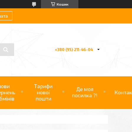
Кошик
лата
+380 (95) 211-46-04
мови
Тарифи
Де моя
ернень
нової
Контак
посилка ?!
бмінів
пошти