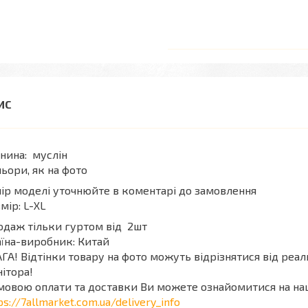
нина: муслін
ьори, як на фото
ір моделі уточнюйте в коментарі до замовлення
мір: L-XL
даж тільки гуртом від 2шт
їна-виробник: Китай
ГА! Відтінки товару на фото можуть відрізнятися від реа
ітора!
мовою оплати та доставки Ви можете ознайомитися на на
ps://7allmarket.com.ua/delivery_info