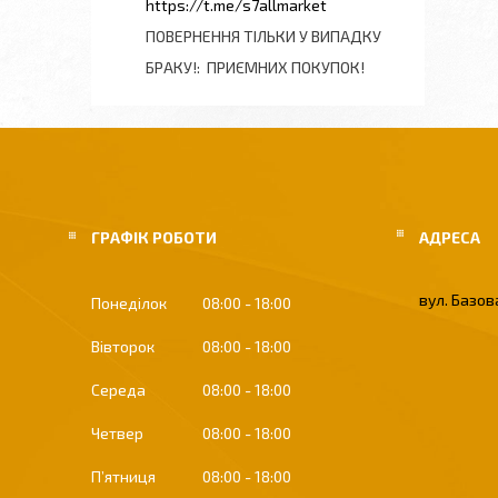
https://t.me/s7allmarket
ПОВЕРНЕННЯ ТІЛЬКИ У ВИПАДКУ
БРАКУ!
ПРИЄМНИХ ПОКУПОК!
ГРАФІК РОБОТИ
вул. Базова
Понеділок
08:00
18:00
Вівторок
08:00
18:00
Середа
08:00
18:00
Четвер
08:00
18:00
Пʼятниця
08:00
18:00