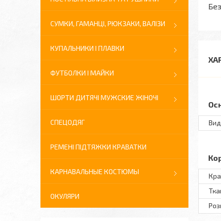
Без
СУМКИ, ГАМАНЦІ, РЮКЗАКИ, ВАЛІЗИ
КУПАЛЬНИКИ І ПЛАВКИ
ХА
ФУТБОЛКИ І МАЙКИ
ШОРТИ ДИТЯЧІ МУЖСКИЕ ЖІНОЧІ
Ос
СПЕЦОДЯГ
Вид
РЕМЕНІ ПІДТЯЖКИ КРАВАТКИ
Ко
КАРНАВАЛЬНЫЕ КОСТЮМЫ
Кра
Тка
ОКУЛЯРИ
Розм