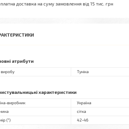
платна доставка на суму замовлення від 15 тис. грн
РАКТЕРИСТИКИ
новні атрибути
 виробу
Туніка
ристувальницькі характеристики
їна-виробник
Україна
нина
сітка
ір (")
42-46