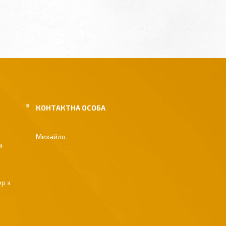
Михайло
і
р з