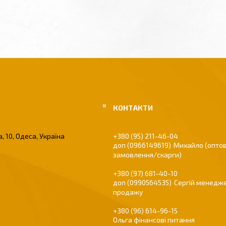
, 10, Одеса, Україна
+380 (95) 211-46-04
0966149619
Михайло (оптов
замовлення/скарги)
+380 (97) 681-40-10
0990564535
Сергій менедже
продажу
+380 (96) 614-96-15
Ольга фінансові питання