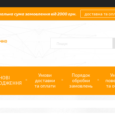
мальна сума замовлення від 2000 грн.
доставка та оп
АЧНО
Умови
Порядок
У
НОВІ
доставки
обробки
пов
ОДЖЕННЯ
та оплати
замовлень
та о