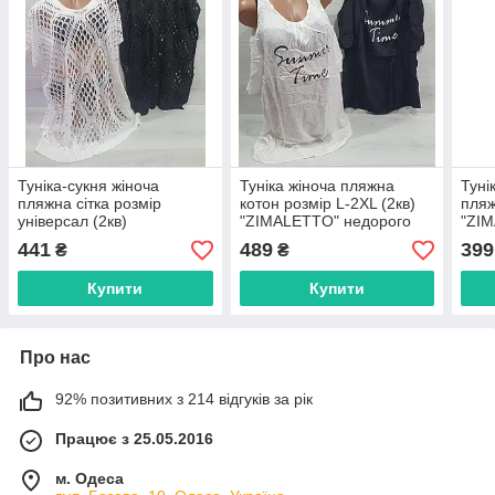
Туніка-сукня жіноча
Туніка жіноча пляжна
Туні
пляжна сітка розмір
котон розмір L-2XL (2кв)
пляж
універсал (2кв)
"ZIMALETTO" недорого
"ZI
"ZIMALETTO" недорого
від прямого
від 
441
489
399
₴
₴
від прямого
постачальника
пост
постачальника
Купити
Купити
Про нас
92% позитивних з 214 відгуків за рік
Працює з 25.05.2016
м. Одеса