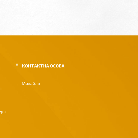
Михайло
і
р з