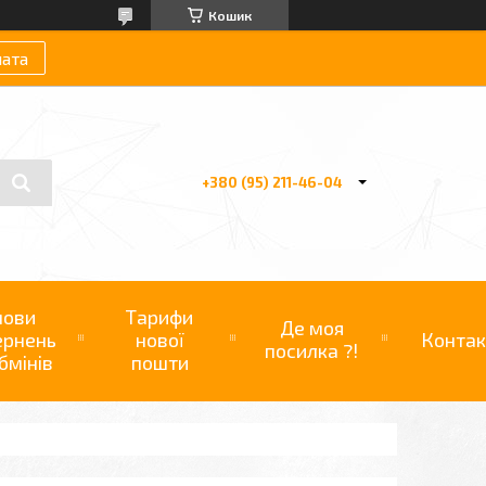
Кошик
лата
+380 (95) 211-46-04
мови
Тарифи
Де моя
ернень
нової
Контак
посилка ?!
бмінів
пошти