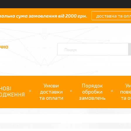
мальна сума замовлення від 2000 грн.
доставка та оп
АЧНО
Умови
Порядок
У
НОВІ
доставки
обробки
пов
ОДЖЕННЯ
та оплати
замовлень
та о