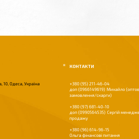
, 10, Одеса, Україна
+380 (95) 211-46-04
0966149619
Михайло (оптов
замовлення/скарги)
+380 (97) 681-40-10
0990564535
Сергій менедже
продажу
+380 (96) 614-96-15
Ольга фінансові питання