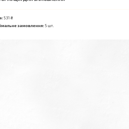
а:
531 ₴
імальне замовлення:
5 шт.