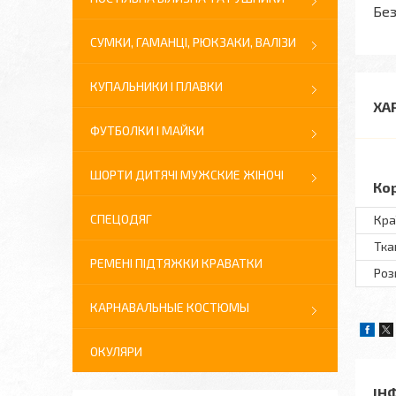
Без
СУМКИ, ГАМАНЦІ, РЮКЗАКИ, ВАЛІЗИ
КУПАЛЬНИКИ І ПЛАВКИ
ХА
ФУТБОЛКИ І МАЙКИ
ШОРТИ ДИТЯЧІ МУЖСКИЕ ЖІНОЧІ
Ко
СПЕЦОДЯГ
Кра
Тка
РЕМЕНІ ПІДТЯЖКИ КРАВАТКИ
Розм
КАРНАВАЛЬНЫЕ КОСТЮМЫ
ОКУЛЯРИ
ІН