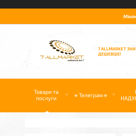
Міні
7 ALLMARKET ЗН
ДЕШЕВШЕ!
Товари та
🔹Телеграм🔹
послуги
НАДХ