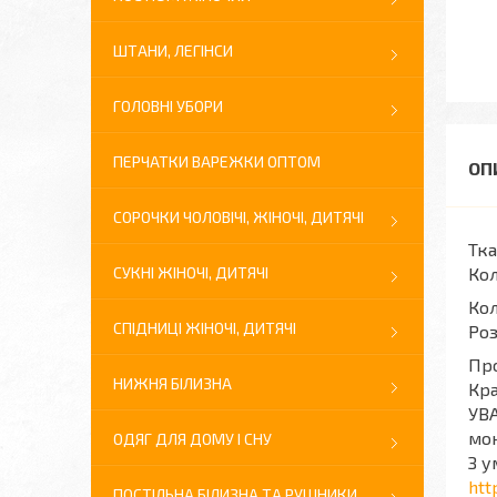
ШТАНИ, ЛЕГІНСИ
ГОЛОВНІ УБОРИ
ПЕРЧАТКИ ВАРЕЖКИ ОПТОМ
СОРОЧКИ ЧОЛОВІЧІ, ЖІНОЧІ, ДИТЯЧІ
Тка
СУКНІ ЖІНОЧІ, ДИТЯЧІ
Кол
Кол
СПІДНИЦІ ЖІНОЧІ, ДИТЯЧІ
Роз
Про
НИЖНЯ БІЛИЗНА
Кра
УВА
мон
ОДЯГ ДЛЯ ДОМУ І СНУ
З у
htt
ПОСТІЛЬНА БІЛИЗНА ТА РУШНИКИ