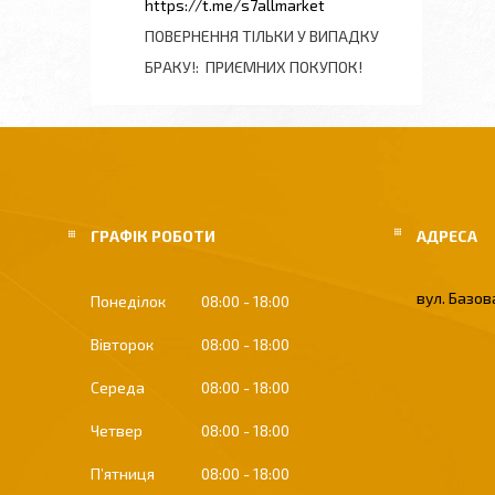
https://t.me/s7allmarket
ПОВЕРНЕННЯ ТІЛЬКИ У ВИПАДКУ
БРАКУ!
ПРИЄМНИХ ПОКУПОК!
ГРАФІК РОБОТИ
вул. Базова
Понеділок
08:00
18:00
Вівторок
08:00
18:00
Середа
08:00
18:00
Четвер
08:00
18:00
Пʼятниця
08:00
18:00