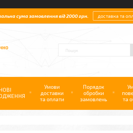
мальна сума замовлення від 2000 грн.
доставка та оп
АЧНО
Умови
Порядок
У
НОВІ
доставки
обробки
пов
ОДЖЕННЯ
та оплати
замовлень
та о