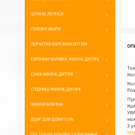
ШТАНИ, ЛЕГІНСИ
ГОЛОВНІ УБОРИ
ПЕРЧАТКИ ВАРЕЖКИ ОПТОМ
СОРОЧКИ ЧОЛОВІЧІ, ЖІНОЧІ, ДИТЯЧІ
Тка
СУКНІ ЖІНОЧІ, ДИТЯЧІ
Кол
Кол
СПІДНИЦІ ЖІНОЧІ, ДИТЯЧІ
Роз
Про
НИЖНЯ БІЛИЗНА
Кра
УВА
мон
ОДЯГ ДЛЯ ДОМУ І СНУ
З у
htt
ПОСТІЛЬНА БІЛИЗНА ТА РУШНИКИ