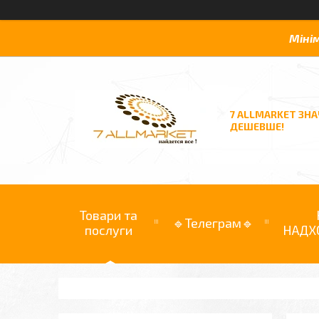
Міні
7 ALLMARKET ЗН
ДЕШЕВШЕ!
Товари та
🔹Телеграм🔹
послуги
НАДХ