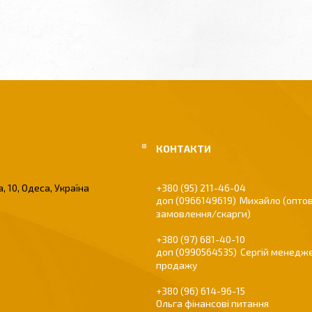
, 10, Одеса, Україна
+380 (95) 211-46-04
0966149619
Михайло (оптов
замовлення/скарги)
+380 (97) 681-40-10
0990564535
Сергій менедже
продажу
+380 (96) 614-96-15
Ольга фінансові питання