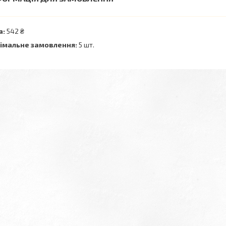
а:
542 ₴
імальне замовлення:
5 шт.