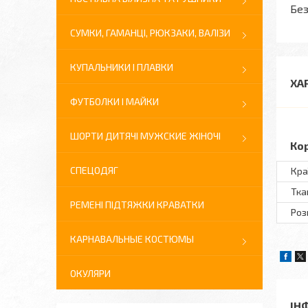
Без
СУМКИ, ГАМАНЦІ, РЮКЗАКИ, ВАЛІЗИ
КУПАЛЬНИКИ І ПЛАВКИ
ХА
ФУТБОЛКИ І МАЙКИ
ШОРТИ ДИТЯЧІ МУЖСКИЕ ЖІНОЧІ
Ко
СПЕЦОДЯГ
Кра
Тка
РЕМЕНІ ПІДТЯЖКИ КРАВАТКИ
Розм
КАРНАВАЛЬНЫЕ КОСТЮМЫ
ОКУЛЯРИ
ІН