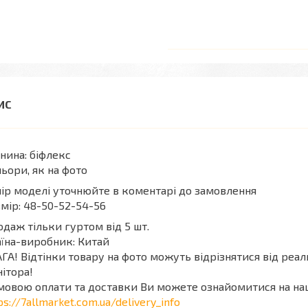
нина: біфлекс
ьори, як на фото
ір моделі уточнюйте в коментарі до замовлення
мір: 48-50-52-54-56
даж тільки гуртом від 5 шт.
їна-виробник: Китай
ГА! Відтінки товару на фото можуть відрізнятися від реа
ітора!
мовою оплати та доставки Ви можете ознайомитися на на
ps://7allmarket.com.ua/delivery_info