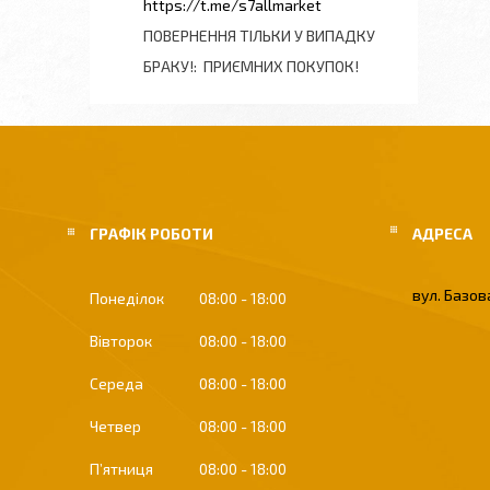
https://t.me/s7allmarket
ПОВЕРНЕННЯ ТІЛЬКИ У ВИПАДКУ
БРАКУ!
ПРИЄМНИХ ПОКУПОК!
ГРАФІК РОБОТИ
вул. Базова
Понеділок
08:00
18:00
Вівторок
08:00
18:00
Середа
08:00
18:00
Четвер
08:00
18:00
Пʼятниця
08:00
18:00