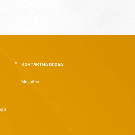
Михайло
і
р з