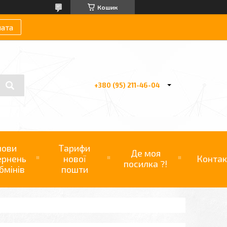
Кошик
лата
+380 (95) 211-46-04
мови
Тарифи
Де моя
ернень
нової
Контак
посилка ?!
бмінів
пошти