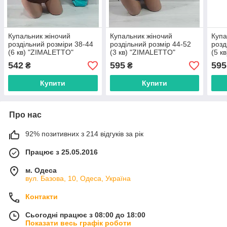
Купальник жіночий
Купальник жіночий
Купа
роздільний розміри 38-44
роздільний розмір 44-52
розд
(6 кв) "ZIMALETTO"
(3 кв) "ZIMALETTO"
(5 к
недорого від прямого
недорого від прямого
недо
542
595
595
₴
₴
постачальника
постачальника
пост
Купити
Купити
Про нас
92% позитивних з 214 відгуків за рік
Працює з 25.05.2016
м. Одеса
вул. Базова, 10, Одеса, Україна
Контакти
Сьогодні працює з 08:00 до 18:00
Показати весь графік роботи