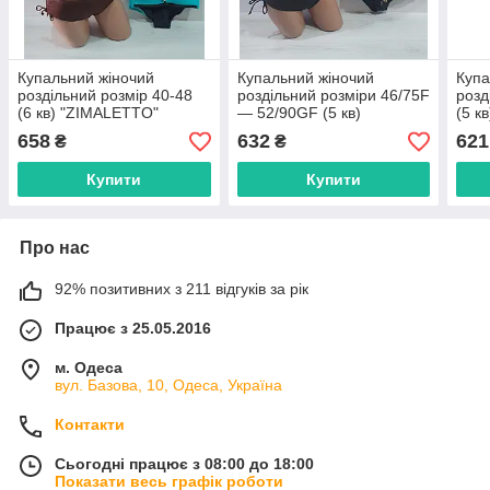
Купальний жіночий
Купальний жіночий
Купа
роздільний розмір 40-48
роздільний розміри 46/75F
розд
(6 кв) "ZIMALETTO"
— 52/90GF (5 кв)
(5 к
недорого від прямого
"ZIMALETTO" недорого
недо
658
632
621
₴
₴
постачальника
від прямого
пост
постачальника
Купити
Купити
Про нас
92% позитивних з 211 відгуків за рік
Працює з 25.05.2016
м. Одеса
вул. Базова, 10, Одеса, Україна
Контакти
Сьогодні працює з 08:00 до 18:00
Показати весь графік роботи