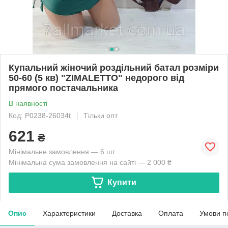
Купальний жіночий роздільний батал розміри
50-60 (5 кв) "ZIMALETTO" недорого від
прямого постачальника
В наявності
Код: P0238-26034t
Тільки опт
621
₴
Мінімальне замовлення — 6 шт.
Мінімальна сума замовлення на сайті — 2 000 ₴
Купити
Опис
Характеристики
Доставка
Оплата
Умови п