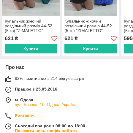
Купальник жіночий
Купальник жіночий
Купа
роздільний розмір 44-52
роздільний розмір 44-52
розд
(5 кв) "ZIMALETTO"
(5 кв) "ZIMALETTO"
(5ко
недорого від прямого
недорого від прямого
недо
621
621
595
₴
₴
постачальника
постачальника
пост
Купити
Купити
Про нас
92% позитивних з 214 відгуків за рік
Працює з 25.05.2016
м. Одеса
вул. Базова, 10, Одеса, Україна
Контакти
Сьогодні працює з 08:00 до 18:00
Показати весь графік роботи