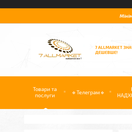
Міні
7 ALLMARKET ЗН
ДЕШЕВШЕ!
Товари та
🔹Телеграм🔹
послуги
НАДХ