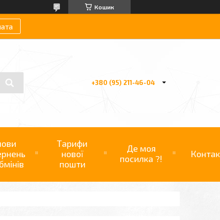
Кошик
лата
+380 (95) 211-46-04
мови
Тарифи
Де моя
ернень
нової
Контак
посилка ?!
бмінів
пошти