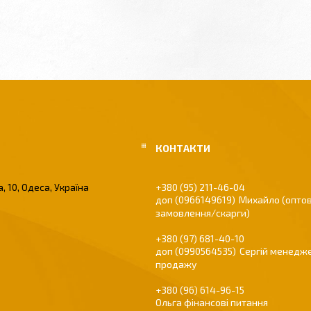
, 10, Одеса, Україна
+380 (95) 211-46-04
0966149619
Михайло (оптов
замовлення/скарги)
+380 (97) 681-40-10
0990564535
Сергій менедже
продажу
+380 (96) 614-96-15
Ольга фінансові питання