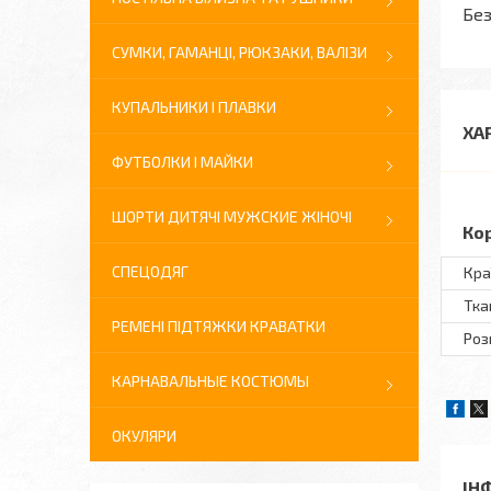
Без
СУМКИ, ГАМАНЦІ, РЮКЗАКИ, ВАЛІЗИ
КУПАЛЬНИКИ І ПЛАВКИ
ХА
ФУТБОЛКИ І МАЙКИ
ШОРТИ ДИТЯЧІ МУЖСКИЕ ЖІНОЧІ
Ко
СПЕЦОДЯГ
Кра
Тка
РЕМЕНІ ПІДТЯЖКИ КРАВАТКИ
Розм
КАРНАВАЛЬНЫЕ КОСТЮМЫ
ОКУЛЯРИ
ІН