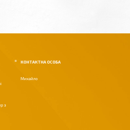
Михайло
і
р з