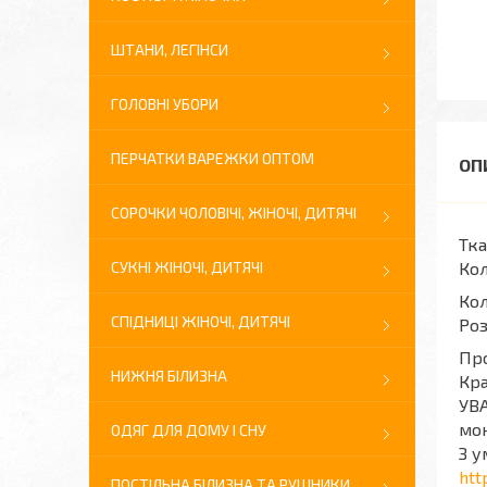
ШТАНИ, ЛЕГІНСИ
ГОЛОВНІ УБОРИ
ПЕРЧАТКИ ВАРЕЖКИ ОПТОМ
СОРОЧКИ ЧОЛОВІЧІ, ЖІНОЧІ, ДИТЯЧІ
Тка
СУКНІ ЖІНОЧІ, ДИТЯЧІ
Кол
Кол
СПІДНИЦІ ЖІНОЧІ, ДИТЯЧІ
Роз
Про
НИЖНЯ БІЛИЗНА
Кра
УВА
мон
ОДЯГ ДЛЯ ДОМУ І СНУ
З у
htt
ПОСТІЛЬНА БІЛИЗНА ТА РУШНИКИ