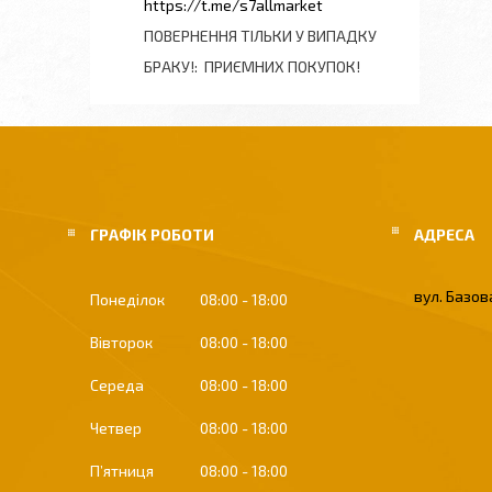
https://t.me/s7allmarket
ПОВЕРНЕННЯ ТІЛЬКИ У ВИПАДКУ
БРАКУ!
ПРИЄМНИХ ПОКУПОК!
ГРАФІК РОБОТИ
вул. Базова
Понеділок
08:00
18:00
Вівторок
08:00
18:00
Середа
08:00
18:00
Четвер
08:00
18:00
Пʼятниця
08:00
18:00