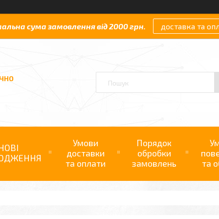
мальна сума замовлення від 2000 грн.
доставка та оп
АЧНО
Умови
Порядок
У
НОВІ
доставки
обробки
пов
ОДЖЕННЯ
та оплати
замовлень
та о