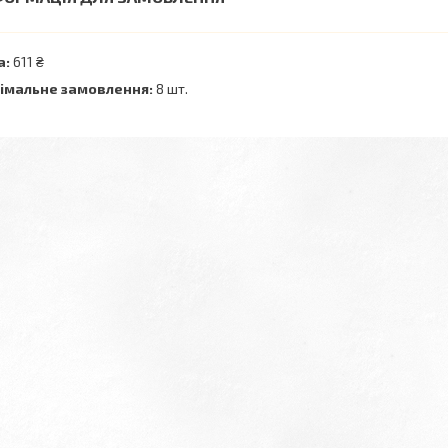
а:
611 ₴
імальне замовлення:
8 шт.