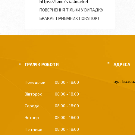
https://t.me/s7allmarket
ПОВЕРНЕННЯ ТІЛЬКИ У ВИПАДКУ
БРАКУ!
ПРИЄМНИХ ПОКУПОК!
ГРАФІК РОБОТИ
вул. Базова
Понеділок
08:00
18:00
Вівторок
08:00
18:00
Середа
08:00
18:00
Четвер
08:00
18:00
Пʼятниця
08:00
18:00