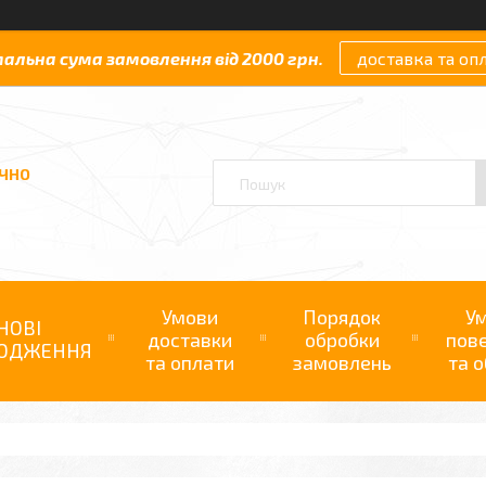
мальна сума замовлення від 2000 грн.
доставка та оп
АЧНО
Умови
Порядок
У
НОВІ
доставки
обробки
пов
ОДЖЕННЯ
та оплати
замовлень
та о