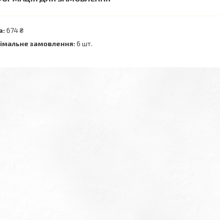
а:
674 ₴
імальне замовлення:
6 шт.