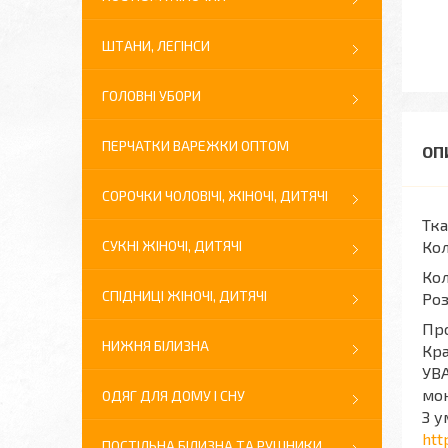
ШТАНИ, ЛЕГІНСИ
ГОЛОВНІ УБОРИ
ПЕРЧАТКИ ВАРЕЖКИ ОПТОМ
СОРОЧКИ ЧОЛОВІЧІ, ЖІНОЧІ, ДИТЯЧІ
Тка
СУКНІ ЖІНОЧІ, ДИТЯЧІ
Кол
Кол
СПІДНИЦІ ЖІНОЧІ, ДИТЯЧІ
Роз
Про
НИЖНЯ БІЛИЗНА
Кра
УВА
мон
ОДЯГ ДЛЯ ДОМУ І СНУ
З у
htt
ПОСТІЛЬНА БІЛИЗНА ТА РУШНИКИ