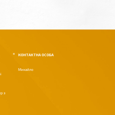
Михайло
і
р з