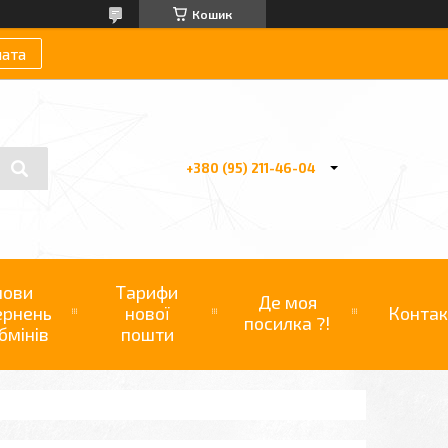
Кошик
лата
+380 (95) 211-46-04
мови
Тарифи
Де моя
ернень
нової
Контак
посилка ?!
бмінів
пошти