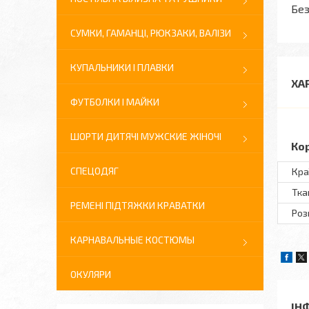
Без
СУМКИ, ГАМАНЦІ, РЮКЗАКИ, ВАЛІЗИ
КУПАЛЬНИКИ І ПЛАВКИ
ХА
ФУТБОЛКИ І МАЙКИ
ШОРТИ ДИТЯЧІ МУЖСКИЕ ЖІНОЧІ
Ко
СПЕЦОДЯГ
Кра
Тка
РЕМЕНІ ПІДТЯЖКИ КРАВАТКИ
Розм
КАРНАВАЛЬНЫЕ КОСТЮМЫ
ОКУЛЯРИ
ІН