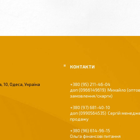
, 10, Одеса, Україна
+380 (95) 211-46-04
0966149619
Михайло (оптов
замовлення/скарги)
+380 (97) 681-40-10
0990564535
Сергій менедже
продажу
+380 (96) 614-96-15
Ольга фінансові питання