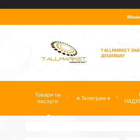
Міні
7 ALLMARKET ЗН
ДЕШЕВШЕ!
Товари та
🔹Телеграм🔹
послуги
НАДХ