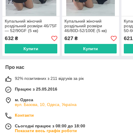
Купальний жіночий
Купальний жіночий
Купа
роздільний розміри 46/75F
роздільний розміри
розд
— 52/90GF (5 кв)
46/80D-52/100E (5 кв)
50-6
"ZIMALETTO" недорого
"ZIMALETTO" недорого
недо
632
627
621
₴
₴
від прямого
від прямого
пост
постачальника
постачальника
Купити
Купити
Про нас
92% позитивних з 211 відгуків за рік
Працює з 25.05.2016
м. Одеса
вул. Базова, 10, Одеса, Україна
Контакти
Сьогодні працює з 08:00 до 18:00
Показати весь графік роботи