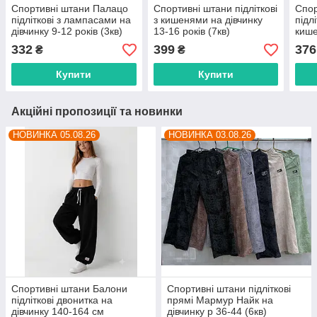
Спортивні штани Палацо
Спортивні штани підліткові
Спор
підліткові з лампасами на
з кишенями на дівчинку
підлі
дівчинку 9-12 років (3кв)
13-16 років (7кв)
кише
"HARIZMA" гуртом в Одесі
"HARIZMA" гуртом в Одесі
13 р
332
399
376
₴
₴
на 7 км
на 7 км
гурт
Купити
Купити
Акційні пропозиції та новинки
НОВИНКА 05.08.26
НОВИНКА 03.08.26
Спортивні штани Балони
Спортивні штани підліткові
підліткові двонитка на
прямі Мармур Найк на
дівчинку 140-164 см
дівчинку р 36-44 (6кв)