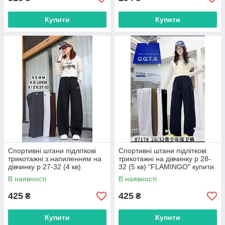
Купити
Купити
Спортивні штани підліткові
Спортивні штани підліткові
трикотажні з напиленням на
трикотажні на дівчинку р 28-
дівчинку р 27-32 (4 кв)
32 (5 кв) "FLAMINGO" купити
"FLAMINGO" купити гуртом в
гуртом в Одесі на 7 км
В наявності
В наявності
Одесі на 7 км
425
425
₴
₴
Купити
Купити