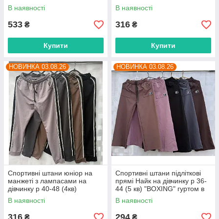
"MALVINA" купити гуртом в
"BOXING" гуртом в Одесі на 7
В наявності
В наявності
Одесі на 7 км
км
533
316
₴
₴
Купити
Купити
НОВИНКА 03.08.26
НОВИНКА 03.08.26
Спортивні штани юніор на
Спортивні штани підліткові
манжеті з лампасами на
прямі Найк на дівчинку р 36-
дівчинку р 40-48 (4кв)
44 (5 кв) "BOXING" гуртом в
"BOXING" гуртом в Одесі на 7
Одесі на 7 км
В наявності
В наявності
км
316
294
₴
₴