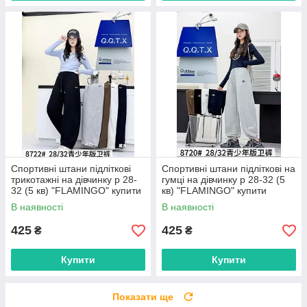
Спортивні штани підліткові
Спортивні штани підліткові на
трикотажні на дівчинку р 28-
гумці на дівчинку р 28-32 (5
32 (5 кв) "FLAMINGO" купити
кв) "FLAMINGO" купити
гуртом в Одесі на 7 км
гуртом в Одесі на 7 км
В наявності
В наявності
425
425
₴
₴
Купити
Купити
Показати ще