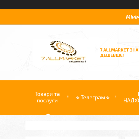
Міні
7 ALLMARKET ЗН
ДЕШЕВШЕ!
Товари та
🔹Телеграм🔹
послуги
НАДХ