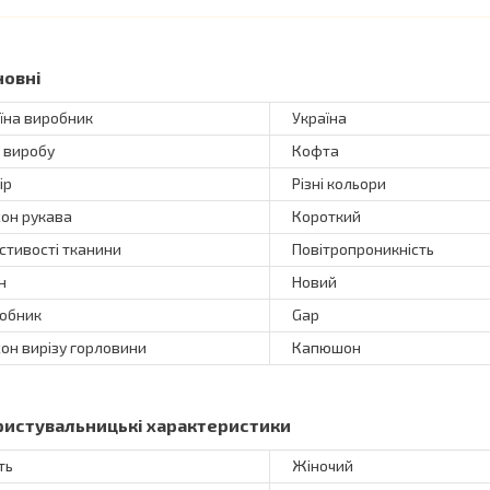
новні
їна виробник
Україна
 виробу
Кофта
ір
Різні кольори
он рукава
Короткий
стивості тканини
Повітропроникність
н
Новий
обник
Gap
он вирізу горловини
Капюшон
ристувальницькі характеристики
ть
Жіночий