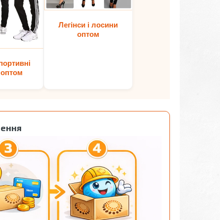
Легінси і лосини
оптом
портивні
 оптом
лення