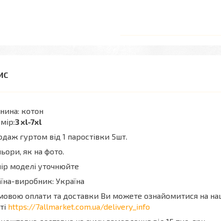
нина: котон
мір:
3 xl-7xl
даж гуртом від 1 паростівки 5шт.
ьори, як на фото.
ір моделі уточнюйте
їна-виробник: Україна
мовою оплати та доставки Ви можете ознайомитися на н
ті
https://7allmarket.com.ua/delivery_info