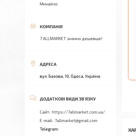
Михайло
7 ALLMARKET значно дешевше!
вул. Базова, 10, Одеса, Україна
https://7allmarket.com.ua/
7allmarket@gmail.com
ХА