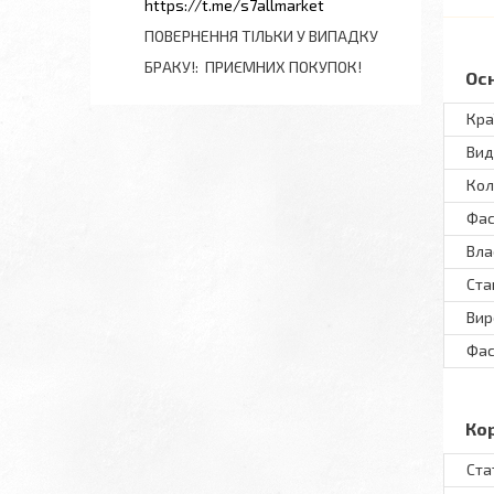
https://t.me/s7allmarket
ПОВЕРНЕННЯ ТІЛЬКИ У ВИПАДКУ
БРАКУ!
ПРИЄМНИХ ПОКУПОК!
Ос
Кра
Вид
Кол
Фас
Вла
Ста
Вир
Фас
Ко
Ста