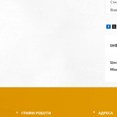
Сти
Віз
ІН
Цін
Мін
ГРАФІК РОБОТИ