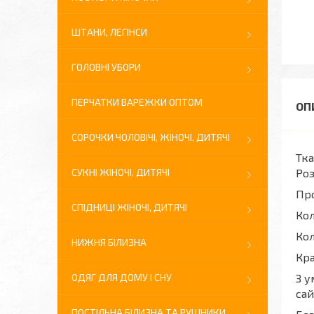
ШТАНИ, ЛЕГІНСИ
ГОЛОВНІ УБОРИ
ПЕРЧАТКИ ВАРЕЖКИ ОПТОМ
СОРОЧКИ ЧОЛОВІЧІ, ЖІНОЧІ, ДИТЯЧІ
Тка
СУКНІ ЖІНОЧІ, ДИТЯЧІ
Роз
Про
СПІДНИЦІ ЖІНОЧІ, ДИТЯЧІ
Кол
Кол
НИЖНЯ БІЛИЗНА
Кра
ОДЯГ ДЛЯ ДОМУ І СНУ
З у
сай
ПОСТІЛЬНА БІЛИЗНА ТА РУШНИКИ