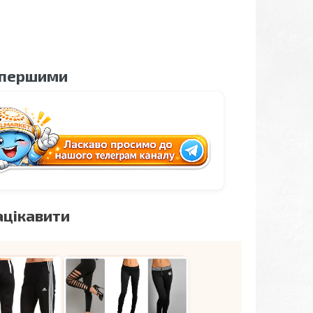
 першими
ацікавити