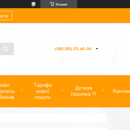
Кошик
лата
+380 (95) 211-46-04
мови
Тарифи
Де моя
ернень
нової
Контак
посилка ?!
бмінів
пошти