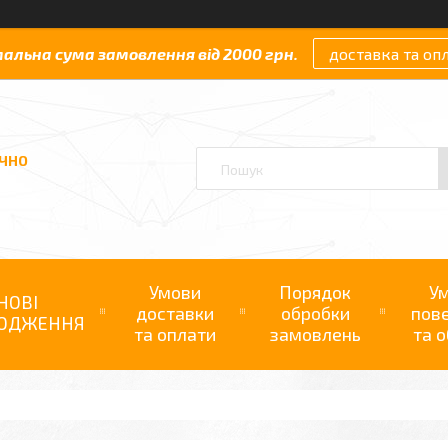
мальна сума замовлення від 2000 грн.
доставка та оп
АЧНО
Умови
Порядок
У
НОВІ
доставки
обробки
пов
ОДЖЕННЯ
та оплати
замовлень
та о