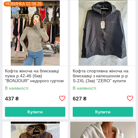
НОВИНКА 02.08.26
Кофта жіноча на блискавці
Кофта спортивна жіноча на
пума р.42-46 (6кв)
блискавці з капюшоном р-р
"BONJOUR" недорого гуртом
S-2XL (3кв) "ZERO" купити
від прямого постачальника
недорого від прямого
В наявності
В наявності
постачальника
437
627
₴
₴
Купити
Купити