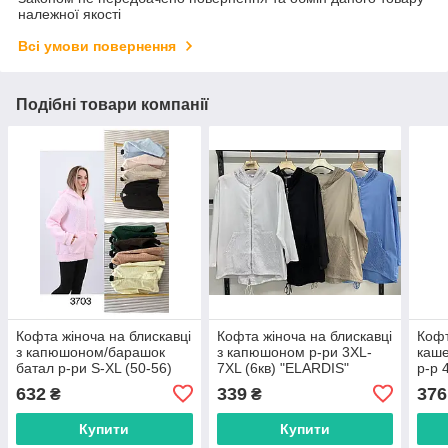
належної якості
Всі умови повернення
Подібні товари компанії
Кофта жіноча на блискавці
Кофта жіноча на блискавці
Кофт
з капюшоном/барашок
з капюшоном р-ри 3XL-
каше
батал р-ри S-XL (50-56)
7XL (6кв) "ELARDIS"
р-р 
(7кв) "LOOK" недорого від
недорого від прямого
"PRE
632
339
376
₴
₴
прямого постачальника
постачальника
прям
Купити
Купити