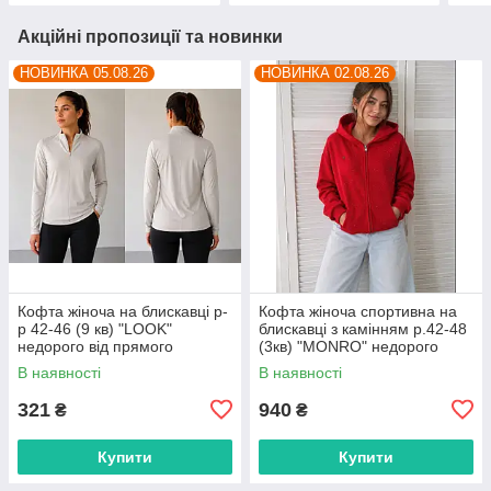
Акційні пропозиції та новинки
НОВИНКА 05.08.26
НОВИНКА 02.08.26
Кофта жіноча на блискавці р-
Кофта жіноча спортивна на
р 42-46 (9 кв) "LOOK"
блискавці з камінням р.42-48
недорого від прямого
(3кв) "MONRO" недорого
постачальника
гуртом від прямого
В наявності
В наявності
постачальника
321
940
₴
₴
Купити
Купити