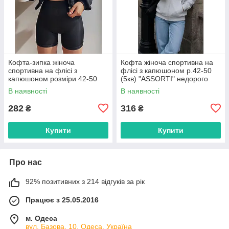
Кофта-зипка жіноча
Кофта жіноча спортивна на
спортивна на флісі з
флісі з капюшоном р.42-50
капюшоном розміри 42-50
(5кв) "ASSORTI" недорого
(2кв) "Best Fashion" недорого
гуртом від прямого
В наявності
В наявності
від прямого постачальника
постачальника
282
316
₴
₴
Купити
Купити
Про нас
92% позитивних з 214 відгуків за рік
Працює з 25.05.2016
м. Одеса
вул. Базова, 10, Одеса, Україна