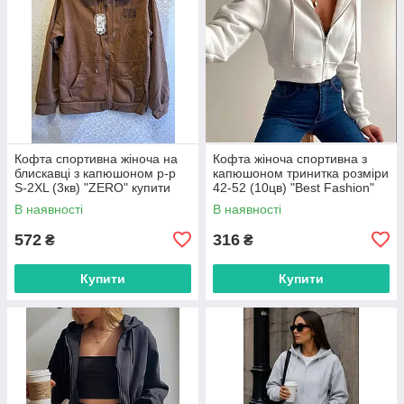
Кофта спортивна жіноча на
Кофта жіноча спортивна з
блискавці з капюшоном р-р
капюшоном тринитка розміри
S-2XL (3кв) "ZERO" купити
42-52 (10цв) "Best Fashion"
недорого від прямого
недорого від прямого
В наявності
В наявності
постачальника
постачальника
572
316
₴
₴
Купити
Купити