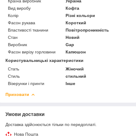
Країна виробник
Україна
Вид виробу
Кофта
Колір
Різні кольори
Фасон рукава
Короткий
Властивості тканини
Повітропроникність
Стан
Новий
Виробник
Gap
Фасон вирізу горловини
Капюшон
Користувальницькі характеристики
Стать
Жіночий
Стиль
стильний
Візерунки і принти
Інше
Приховати
Умови доставки
Доставка здійснюється тільки по передоплаті.
Нова Пошта