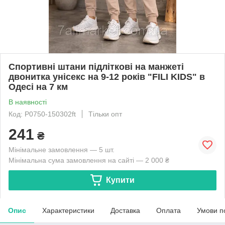
Спортивні штани підліткові на манжеті
двонитка унісекс на 9-12 років "FILI KIDS" в
Одесі на 7 км
В наявності
Код: P0750-150302ft
Тільки опт
241
₴
Мінімальне замовлення — 5 шт.
Мінімальна сума замовлення на сайті — 2 000 ₴
Купити
Опис
Характеристики
Доставка
Оплата
Умови п