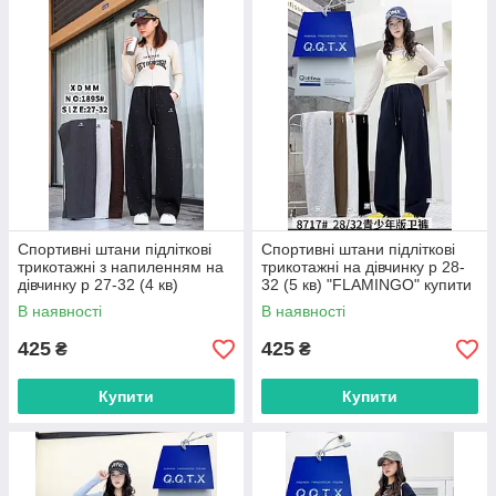
Спортивні штани підліткові
Спортивні штани підліткові
трикотажні з напиленням на
трикотажні на дівчинку р 28-
дівчинку р 27-32 (4 кв)
32 (5 кв) "FLAMINGO" купити
"FLAMINGO" купити гуртом в
гуртом в Одесі на 7 км
В наявності
В наявності
Одесі на 7 км
425
425
₴
₴
Купити
Купити