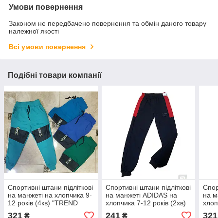
Умови повернення
Законом не передбачено повернення та обмін даного товару
належної якості
Всі умови повернення
Подібні товари компанії
Спортивні штани підліткові
Спортивні штани підліткові
Спор
на манжеті на хлопчика 9-
на манжеті ADIDAS на
на м
12 років (4кв) "TREND
хлопчика 7-12 років (2хв)
хлоп
KIDS" гуртом в Одесі на 7
"WHITE" гуртом в Одесі на
"TRE
321
241
321
₴
₴