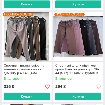
Купити
Купити
НОВИНКА 03.08.26
НОВИНКА 03.08.26
Спортивні штани юніор на
Спортивні штани підліткові
манжеті з лампасами на
прямі Найк на дівчинку р 36-
дівчинку р 40-48 (4кв)
44 (5 кв) "BOXING" гуртом в
"BOXING" гуртом в Одесі на 7
Одесі на 7 км
В наявності
В наявності
км
316
294
₴
₴
Купити
Купити