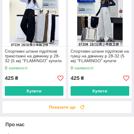
Спортивні штани підліткові
Спортивні штани підліткові на
трикотажні на дівчинку р 28-
гумці на дівчинку р 28-32 (5
32 (5 кв) "FLAMINGO" купити
кв) "FLAMINGO" купити
гуртом в Одесі на 7 км
гуртом в Одесі на 7 км
В наявності
В наявності
425
425
₴
₴
Купити
Купити
Показати ще
Про нас