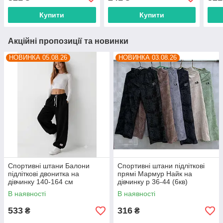
км
7 км
Одес
Купити
Купити
Акційні пропозиції та новинки
НОВИНКА 05.08.26
НОВИНКА 03.08.26
Спортивні штани Балони
Спортивні штани підліткові
підліткові двонитка на
прямі Мармур Найк на
дівчинку 140-164 см
дівчинку р 36-44 (6кв)
"MALVINA" купити гуртом в
"BOXING" гуртом в Одесі на 7
В наявності
В наявності
Одесі на 7 км
км
533
316
₴
₴