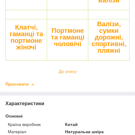
валізи
Валізи,
Клатчі,
Портмоне
сумки
гаманці та
та гаманці
дорожні,
портмоне
чоловічі
спортивні,
жіночі
пляжні
До опису
Приховати
Характеристики
Основні
Країна виробник
Китай
Матеріал
Натуральна шкіра