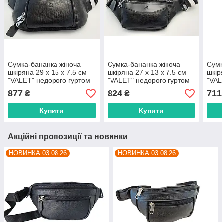
Сумка-бананка жіноча
Сумка-бананка жіноча
Сумк
шкіряна 29 х 15 х 7.5 см
шкіряна 27 х 13 х 7.5 см
шкір
"VALET" недорого гуртом
"VALET" недорого гуртом
"VAL
від прямого
від прямого
від 
877
824
711
₴
₴
постачальника
постачальника
пост
Купити
Купити
Акційні пропозиції та новинки
НОВИНКА 03.08.26
НОВИНКА 03.08.26