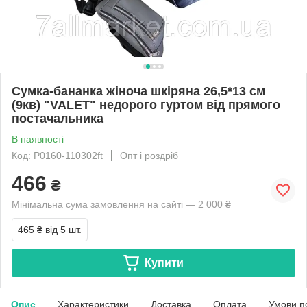
Сумка-бананка жіноча шкіряна 26,5*13 см
(9кв) "VALET" недорого гуртом від прямого
постачальника
В наявності
Код: P0160-110302ft
Опт і роздріб
466
₴
Мінімальна сума замовлення на сайті — 2 000 ₴
465 ₴
від 5 шт.
Купити
Опис
Характеристики
Доставка
Оплата
Умови п