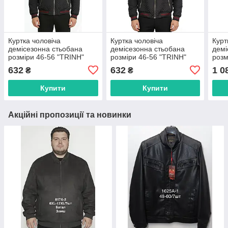
Куртка чоловіча
Куртка чоловіча
Курт
демісезонна стьобана
демісезонна стьобана
демі
розміри 46-56 "TRINH"
розміри 46-56 "TRINH"
розм
недорого від прямого
недорого від прямого
"TRI
632
632
1 0
₴
₴
постачальника
постачальника
прям
Купити
Купити
Акційні пропозиції та новинки