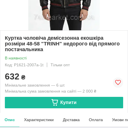
Куртка чоловіча демісезонна екошкіра
розміри 48-58 "TRINH" недорого від прямого
постачальника
В наявності
Код: P1621-2007a-1t
Тільки опт
632
₴
Мінімальне замовлення — 6 шт.
Мінімальна сума замовлення на сайті — 2 000 ₴
Купити
Опис
Характеристики
Доставка
Оплата
Умови п