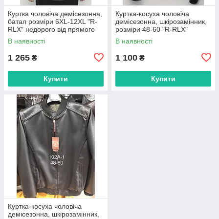
Куртка чоловіча демісезонна,
Куртка-косуха чоловіча
батал розміри 6XL-12XL "R-
демісезонна, шкірозамінник,
RLX" недорого від прямого
розміри 48-60 "R-RLX"
постачальника
недорого від прямого
В наявності
В наявності
постачальника
1 265
1 100
₴
₴
Купити
Купити
Куртка-косуха чоловіча
демісезонна, шкірозамінник,