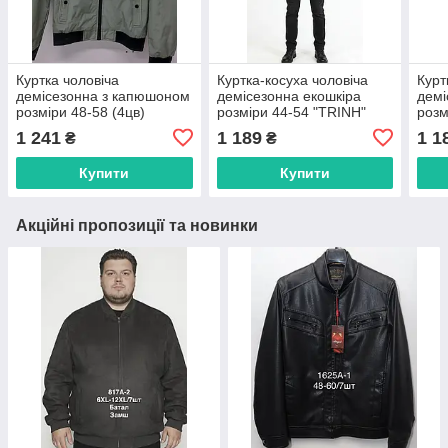
Куртка чоловіча
Куртка-косуха чоловіча
Курт
демісезонна з капюшоном
демісезонна екошкіра
демі
розміри 48-58 (4цв)
розміри 44-54 "TRINH"
розм
"TRINH" недорого від
недорого від прямого
недо
1 241
1 189
1 1
₴
₴
прямого постачальника
постачальника
пост
Купити
Купити
Акційні пропозиції та новинки