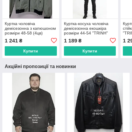
Куртка чоловіча
Куртка-косуха чоловіча
Курт
демісезонна з капюшоном
демісезонна екошкіра
стій
розміри 48-58 (4цв)
розміри 44-54 "TRINH"
"TRI
"TRINH" недорого від
недорого від прямого
прям
1 241
1 189
1 2
₴
₴
прямого постачальника
постачальника
Купити
Купити
Акційні пропозиції та новинки