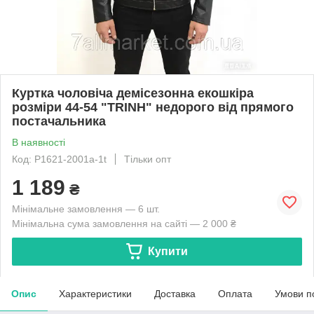
Куртка чоловіча демісезонна екошкіра
розміри 44-54 "TRINH" недорого від прямого
постачальника
В наявності
Код: P1621-2001а-1t
Тільки опт
1 189
₴
Мінімальне замовлення — 6 шт.
Мінімальна сума замовлення на сайті — 2 000 ₴
Купити
Опис
Характеристики
Доставка
Оплата
Умови п