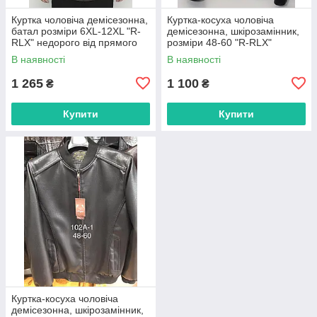
Куртка чоловіча демісезонна,
Куртка-косуха чоловіча
батал розміри 6XL-12XL "R-
демісезонна, шкірозамінник,
RLX" недорого від прямого
розміри 48-60 "R-RLX"
постачальника
недорого від прямого
В наявності
В наявності
постачальника
1 265
1 100
₴
₴
Купити
Купити
Куртка-косуха чоловіча
демісезонна, шкірозамінник,