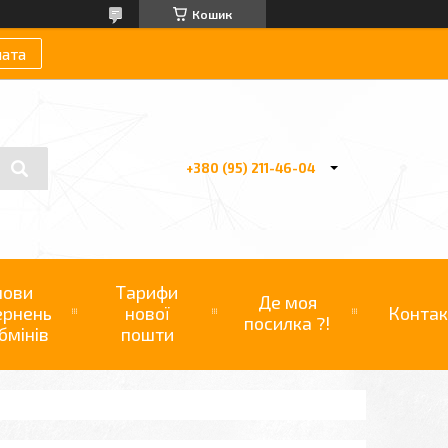
Кошик
лата
+380 (95) 211-46-04
мови
Тарифи
Де моя
ернень
нової
Контак
посилка ?!
бмінів
пошти