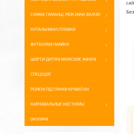
сай
Без
СУМКИ, ГАМАНЦІ, РЮКЗАКИ, ВАЛІЗИ
КУПАЛЬНИКИ І ПЛАВКИ
ФУТБОЛКИ І МАЙКИ
ШОРТИ ДИТЯЧІ МУЖСКИЕ ЖІНОЧІ
СПЕЦОДЯГ
РЕМЕНІ ПІДТЯЖКИ КРАВАТКИ
КАРНАВАЛЬНЫЕ КОСТЮМЫ
ОКУЛЯРИ