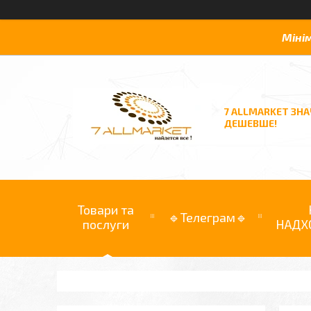
Міні
7 ALLMARKET ЗН
ДЕШЕВШЕ!
Товари та
🔹Телеграм🔹
послуги
НАДХ