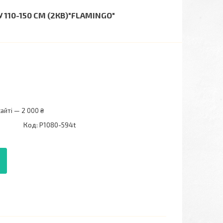
10-150 СМ (2КВ)"FLAMINGO"
айті — 2 000 ₴
Код:
P1080-594t