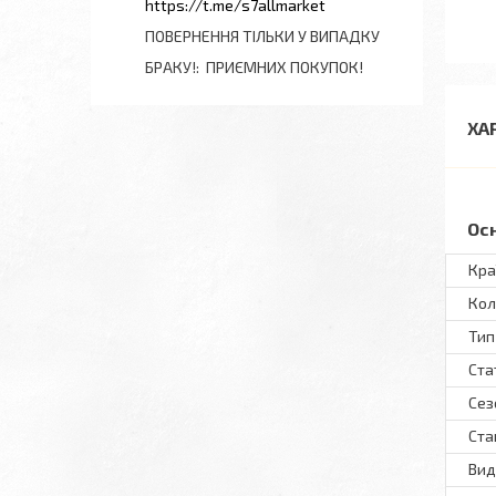
https://t.me/s7allmarket
ПОВЕРНЕННЯ ТІЛЬКИ У ВИПАДКУ
БРАКУ!
ПРИЄМНИХ ПОКУПОК!
ХА
Ос
Кра
Кол
Тип
Ста
Сез
Ста
Вид