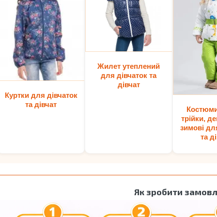
Жилет утеплений
для дівчаток та
дівчат
Куртки для дівчаток
та дівчат
Костюми
трійки, де
зимові дл
та д
Як зробити замов