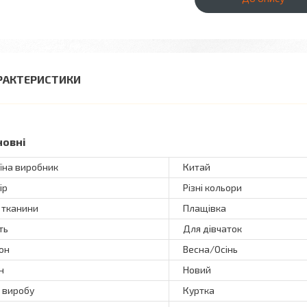
РАКТЕРИСТИКИ
новні
їна виробник
Китай
ір
Різні кольори
 тканини
Плащівка
ть
Для дівчаток
он
Весна/Осінь
н
Новий
 виробу
Куртка