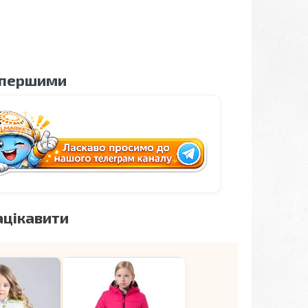
 першими
ацікавити