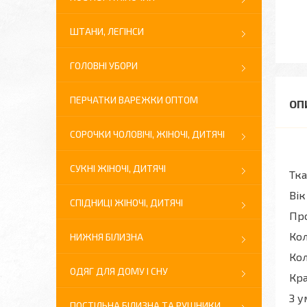
ШТАНИ, ЛЕГІНСИ
ГОЛОВНІ УБОРИ
ПЕРЧАТКИ ВАРЕЖКИ ОПТОМ
СОРОЧКИ ЧОЛОВІЧІ, ЖІНОЧІ, ДИТЯЧІ
СУКНІ ЖІНОЧІ, ДИТЯЧІ
Тка
Вік
СПІДНИЦІ ЖІНОЧІ, ДИТЯЧІ
Про
Кол
НИЖНЯ БІЛИЗНА
Кол
ОДЯГ ДЛЯ ДОМУ І СНУ
Кра
З у
ПОСТІЛЬНА БІЛИЗНА ТА РУШНИКИ