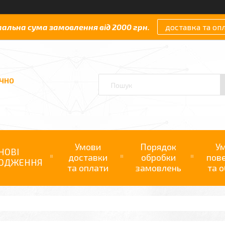
мальна сума замовлення від 2000 грн.
доставка та оп
АЧНО
Умови
Порядок
У
НОВІ
доставки
обробки
пов
ОДЖЕННЯ
та оплати
замовлень
та о