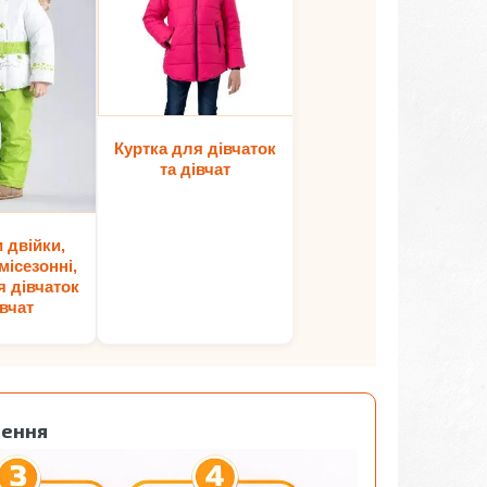
Куртка для дівчаток
та дівчат
 двійки,
місезонні,
я дівчаток
івчат
лення