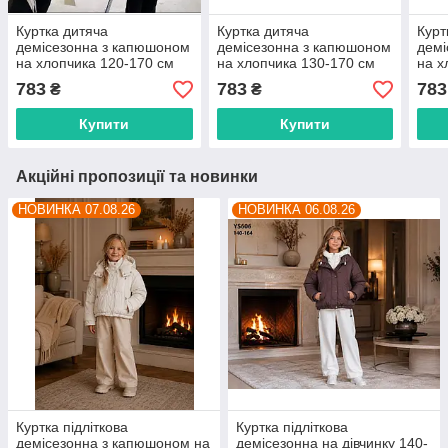
Куртка дитяча
Куртка дитяча
Курт
демісезонна з капюшоном
демісезонна з капюшоном
демі
на хлопчика 120-170 см
на хлопчика 130-170 см
на х
(3кв)"FLAMINGO"
(3кв)"FLAMINGO"
(4кв
783
783
783
₴
₴
недорого від прямого
недорого від прямого
недо
постачальника
постачальника
пост
Купити
Купити
Акційні пропозиції та новинки
НОВИНКА 07.08.26
НОВИНКА 06.08.26
Куртка підліткова
Куртка підліткова
демісезонна з капюшоном на
демісезонна на дівчинку 140-