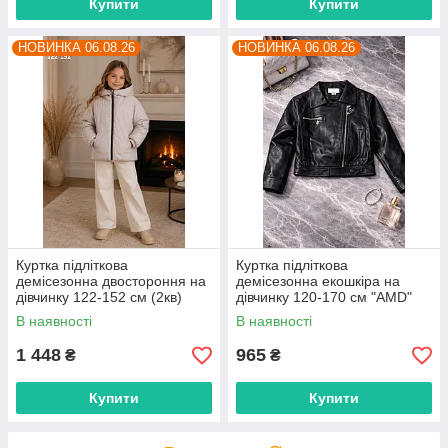
Купити
Купити
НОВИНКА 06.08.26
НОВИНКА 06.08.26
Куртка підліткова
Куртка підліткова
демісезонна двостороння на
демісезонна екошкіра на
дівчинку 122-152 см (2кв)
дівчинку 120-170 см "AMD"
"AMD" недорого від прямого
недорого від прямого
В наявності
В наявності
постачальника
постачальника
1 448
965
₴
₴
Купити
Купити