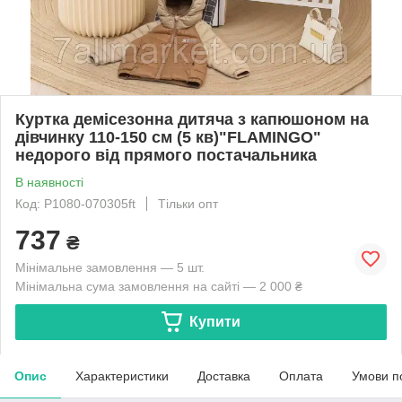
Куртка демісезонна дитяча з капюшоном на
дівчинку 110-150 см (5 кв)"FLAMINGO"
недорого від прямого постачальника
В наявності
Код: P1080-070305ft
Тільки опт
737
₴
Мінімальне замовлення — 5 шт.
Мінімальна сума замовлення на сайті — 2 000 ₴
Купити
Опис
Характеристики
Доставка
Оплата
Умови п