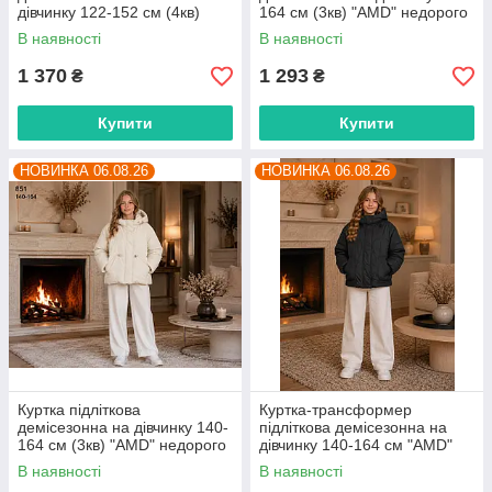
дівчинку 122-152 см (4кв)
164 см (3кв) "AMD" недорого
"AMD" недорого від прямого
від прямого постачальника
В наявності
В наявності
постачальника
1 370
1 293
₴
₴
Купити
Купити
НОВИНКА 06.08.26
НОВИНКА 06.08.26
Куртка підліткова
Куртка-трансформер
демісезонна на дівчинку 140-
підліткова демісезонна на
164 см (3кв) "AMD" недорого
дівчинку 140-164 см "AMD"
від прямого постачальника
недорого від прямого
В наявності
В наявності
постачальника